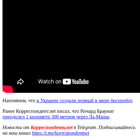
Напомним, что
в Украине создали первый в мире бисеробот
.
Ранее Корреспондент.net писал, что Ричард Брауниг
преодолел 1 километр 300 метров через Ла-Манш
.
Новости от
Корреспондент.net
в Telegram. Подписывайтесь
на наш канал
https://t.me/korrespondentnet