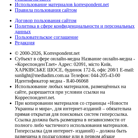
Использование материалов korrespondent.net
Правила пользования сайтом
Договор пользования сайтом
Политика в сфере конфиденциальности и персональных
данных
Пользовательское соглашение
Редакция
© 2000-2026, Korrespondent.net
Субъект в сфере онлайн-медиа Название онлайн-медиа -
«КореспонденТ.net» Адрес: 02091, місто Київ,
ХАРКІВСЬКЕ ШОСЕ, будинок 172-Б, офіс 208/1 E-mail:
sunlight@mediadim.com.ua
Телефон: 044-205-43-00
Идентификатор медиа - R40-06068
Использование любых материалов, размещённых на
сайте, разрешается при условии ссылки на
Корреспондент.net.
При копировании материалов со страницы «Новости
Украины и мира», для интернет-изданий – обязательна
прямая открытая для поисковых систем гиперссылка.
Ссылка должна быть размещена в независимости от
полного либо частичного использования материалов.
Гиперссылка (для интернет- изданий) – должна быть
размещена в подзаголовке или в первом абзаце