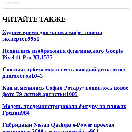
ЧИТАЙТЕ ТАКЖЕ
Худшее время для чашки кофе: советы
экспертов
9951
Появились изображения флагманского Google
Pixel 11 Pro XL
1537
Сколько арбуза можно есть каждый день: ответ
диетологов
1043
Как изменилась София Ротару: появилось новое
фото 79-летней артистки
1005
Модель продемонстрировала фигуру на пляжах
Греции
984
Гибридный Nissan Qashqai e-Power проехал
рекордные 2000 км на одном баке
961