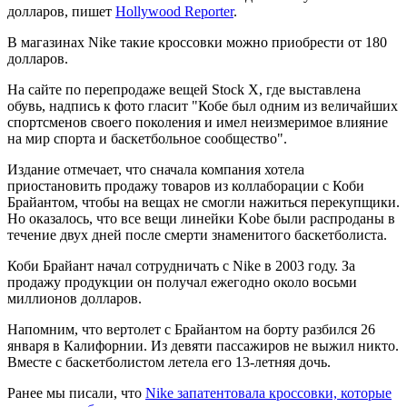
долларов, пишет
Hollywood Reporter
.
В магазинах Nike такие кроссовки можно приобрести от 180
долларов.
На сайте по перепродаже вещей Stock X, где выставлена
обувь, надпись к фото гласит "Кобе был одним из величайших
спортсменов своего поколения и имел неизмеримое влияние
на мир спорта и баскетбольное сообщество".
Издание отмечает, что сначала компания хотела
приостановить продажу товаров из коллаборации с Коби
Брайантом, чтобы на вещах не смогли нажиться перекупщики.
Но оказалось, что все вещи линейки Kobe были распроданы в
течение двух дней после смерти знаменитого баскетболиста.
Коби Брайант начал сотрудничать с Nike в 2003 году. За
продажу продукции он получал ежегодно около восьми
миллионов долларов.
Напомним, что вертолет с Брайантом на борту разбился 26
января в Калифорнии. Из девяти пассажиров не выжил никто.
Вместе с баскетболистом летела его 13-летняя дочь.
Ранее мы писали, что
Nike запатентовала кроссовки, которые