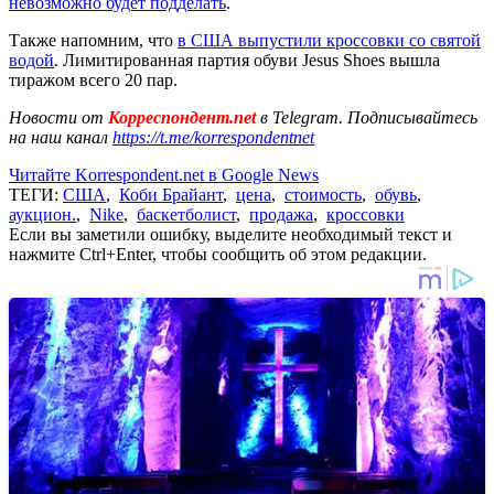
невозможно будет подделать
.
Также напомним, что
в США выпустили кроссовки со святой
водой
. Лимитированная партия обуви Jesus Shoes вышла
тиражом всего 20 пар.
Новости от
Корреспондент.net
в Telegram. Подписывайтесь
на наш канал
https://t.me/korrespondentnet
Читайте Korrespondent.net в Google News
ТЕГИ:
США
,
Коби Брайант
,
цена
,
стоимость
,
обувь
,
аукцион.
,
Nike
,
баскетболист
,
продажа
,
кроссовки
Если вы заметили ошибку, выделите необходимый текст и
нажмите Ctrl+Enter, чтобы сообщить об этом редакции.