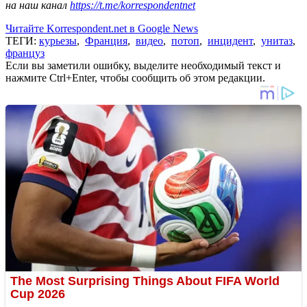
на наш канал
https://t.me/korrespondentnet
Читайте Korrespondent.net в Google News
ТЕГИ:
курьезы
,
Франция
,
видео
,
потоп
,
инцидент
,
унитаз
,
француз
Если вы заметили ошибку, выделите необходимый текст и
нажмите Ctrl+Enter, чтобы сообщить об этом редакции.