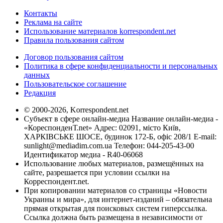
Контакты
Реклама на сайте
Использование материалов korrespondent.net
Правила пользования сайтом
Договор пользования сайтом
Политика в сфере конфиденциальности и персональных
данных
Пользовательское соглашение
Редакция
© 2000-2026, Korrespondent.net
Субъект в сфере онлайн-медиа Название онлайн-медиа -
«КореспонденТ.net» Адрес: 02091, місто Київ,
ХАРКІВСЬКЕ ШОСЕ, будинок 172-Б, офіс 208/1 E-mail:
sunlight@mediadim.com.ua
Телефон: 044-205-43-00
Идентификатор медиа - R40-06068
Использование любых материалов, размещённых на
сайте, разрешается при условии ссылки на
Корреспондент.net.
При копировании материалов со страницы «Новости
Украины и мира», для интернет-изданий – обязательна
прямая открытая для поисковых систем гиперссылка.
Ссылка должна быть размещена в независимости от