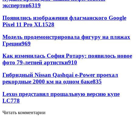
экспертов
6319
Появились изображения флагманского Google
Pixel 11 Pro XL
1528
Модель продемонстрировала фигуру на пляжах
Греции
969
Как изменилась София Ротару: появилось новое
фото 79-летней артистки
910
Гибридный Nissan Qashqai e-Power проехал
рекордные 2000 км на одном баке
835
Lexus представил прощальную версию купе
LC
778
Читать комментарии