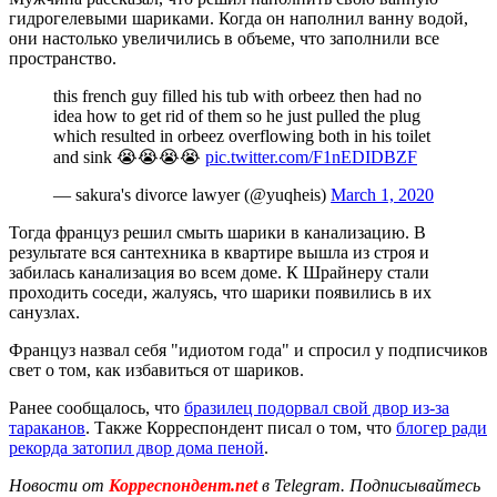
гидрогелевыми шариками. Когда он наполнил ванну водой,
они настолько увеличились в объеме, что заполнили все
пространство.
this french guy filled his tub with orbeez then had no
idea how to get rid of them so he just pulled the plug
which resulted in orbeez overflowing both in his toilet
and sink 😭😭😭😭
pic.twitter.com/F1nEDIDBZF
— sakura's divorce lawyer (@yuqheis)
March 1, 2020
Тогда француз решил смыть шарики в канализацию. В
результате вся сантехника в квартире вышла из строя и
забилась канализация во всем доме. К Шрайнеру стали
проходить соседи, жалуясь, что шарики появились в их
санузлах.
Француз назвал себя "идиотом года" и спросил у подписчиков
свет о том, как избавиться от шариков.
Ранее сообщалось, что
бразилец подорвал свой двор из-за
тараканов
. Также Корреспондент писал о том, что
блогер ради
рекорда затопил двор дома пеной
.
Новости от
Корреспондент.net
в Telegram. Подписывайтесь