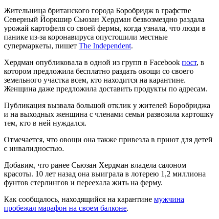
Жительница британского города Боробридж в графстве
Северный Йоркшир Сьюзан Хердман безвозмездно раздала
урожай картофеля со своей фермы, когда узнала, что люди в
панике из-за коронавируса опустошили местные
супермаркеты, пишет
The Independent
.
Хердман опубликовала в одной из групп в Facebook
пост
, в
котором предложила бесплатно раздать овощи со своего
земельного участка всем, кто находится на карантине.
Женщина даже предложила доставить продукты по адресам.
Публикация вызвала большой отклик у жителей Боробриджа
и на выходных женщина с членами семьи развозила картошку
тем, кто в ней нуждался.
Отмечается, что овощи она также привезла в приют для детей
с инвалидностью.
Добавим, что ранее Сьюзан Хердман владела салоном
красоты. 10 лет назад она выиграла в лотерею 1,2 миллиона
фунтов стерлингов и переехала жить на ферму.
Как сообщалось, находящийся на карантине
мужчина
пробежал марафон на своем балконе
.