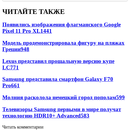
ЧИТАЙТЕ ТАКЖЕ
Появились изображения флагманского Google
Pixel 11 Pro XL
1441
Модель продемонстрировала фигуру на пляжах
Греции
948
Lexus представил прощальную версию купе
LC
771
Samsung представила смартфон Galaxy F70
Pro
661
Молния расколола немецкий город пополам
599
Телевизоры Samsung первыми в мире получат
технологию HDR10+ Advanced
583
Читать комментарии