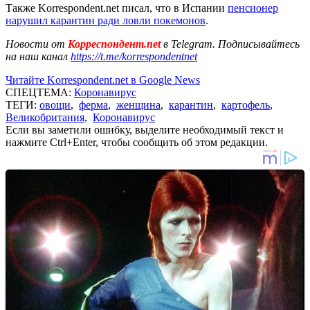
Также Korrespondent.net писал, что в Испании
пенсионер
нарушил карантин ради ловли покемонов
.
Новости от
Корреспондент.net
в Telegram. Подписывайтесь
на наш канал
https://t.me/korrespondentnet
Читайте Korrespondent.net в Google News
СПЕЦТЕМА:
Коронавирус
ТЕГИ:
овощи
,
ферма
,
женщина
,
карантин
,
картофель
,
Великобритания
,
Коронавирус
Если вы заметили ошибку, выделите необходимый текст и
нажмите Ctrl+Enter, чтобы сообщить об этом редакции.