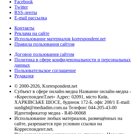
Facebook
Twitter
RSS-ленты
E-mail рассылка
Контакты
Реклама на сайте
Использование материалов korrespondent.net
Правила пользования сайтом
Договор пользования сайтом
Политика в сфере конфиденциальности и персональных
данных
Пользовательское соглашение
Редакция
© 2000-2026, Korrespondent.net
Субъект в сфере онлайн-медиа Название онлайн-медиа -
«КореспонденТ.net» Адрес: 02091, місто Київ,
ХАРКІВСЬКЕ ШОСЕ, будинок 172-Б, офіс 208/1 E-mail:
sunlight@mediadim.com.ua
Телефон: 044-205-43-00
Идентификатор медиа - R40-06068
Использование любых материалов, размещённых на
сайте, разрешается при условии ссылки на
Корреспондент.net.