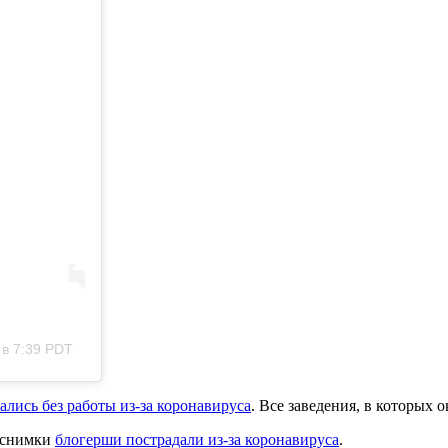
 в 7:39 PDT
ались без работы из-за коронавируса
. Все заведения, в которых 
е снимки
блогерши пострадали из-за коронавируса
.