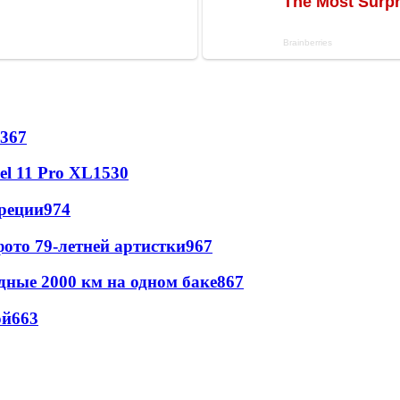
367
l 11 Pro XL
1530
реции
974
ото 79-летней артистки
967
дные 2000 км на одном баке
867
ой
663