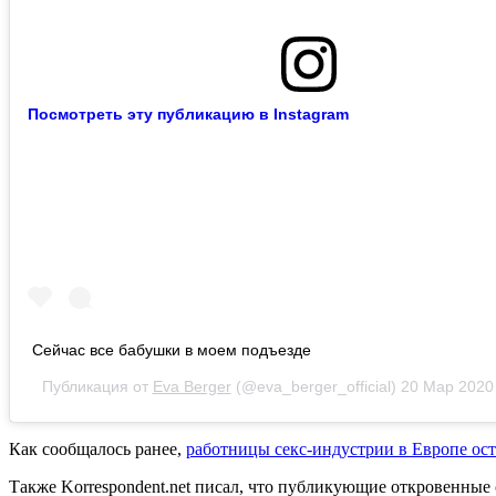
Посмотреть эту публикацию в Instagram
Сейчас все бабушки в моем подъезде
Публикация от
Eva Berger
(@eva_berger_official)
20 Мар 2020
Как сообщалось ранее,
работницы секс-индустрии в Европе ост
Также Korrespondent.net писал, что публикующие откровенны