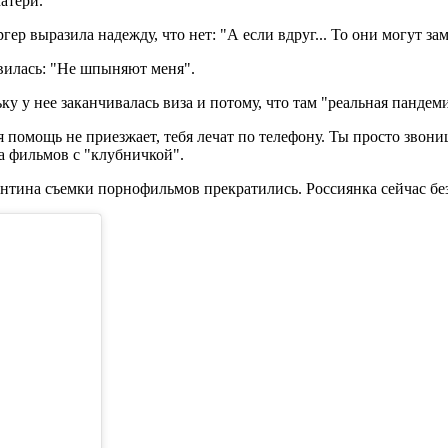
атери.
гер выразила надежду, что нет: "А если вдруг... То они могут з
авилась: "Не шпыняют меня".
ку у нее заканчивалась виза и потому, что там "реальная пандеми
 помощь не приезжает, тебя лечат по телефону. Ты просто звон
да фильмов с "клубничкой".
рантина съемки порнофильмов прекратились. Россиянка сейчас бе