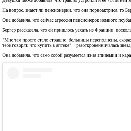
Девушка также добавила, что травлю устроили и ее 71-летней м
На вопрос, знают ли пенсионерки, что она порноактриса, то Бер
Она добавила, что сейчас агрессия пенсионерок немного поуб
Бергер рассказала, что ей пришлось уехать из Франции, посколь
"Мне там просто стало страшно: больницы переполнены, скорая
тебе говорят, что купить в аптеке", - разоткровенничалась звез
Она добавила, что само собой разумеется из-за эпидемии и ка