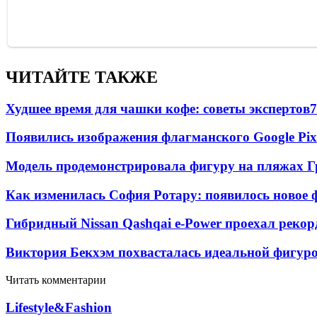
ЧИТАЙТЕ ТАКЖЕ
Худшее время для чашки кофе: советы экспертов
7
Появились изображения флагманского Google Pixe
Модель продемонстрировала фигуру на пляжах Г
Как изменилась София Ротару: появилось новое ф
Гибридный Nissan Qashqai e-Power проехал рекор
Виктория Бекхэм похвасталась идеальной фигур
Читать комментарии
Lifestyle&Fashion