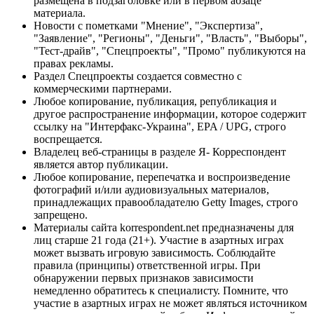
размещена в подзаголовке или в первом абзаце
материала.
Новости с пометками "Мнение", "Экспертиза",
"Заявление", "Регионы", "Деньги", "Власть", "Выборы",
"Тест-драйв", "Спецпроекты", "Промо" публикуются на
правах рекламы.
Раздел Спецпроекты создается совместно с
коммерческими партнерами.
Любое копирование, публикация, републикация и
другое распространение информации, которое содержит
ссылку на "Интерфакс-Украина", EPA / UPG, строго
воспрещается.
Владелец веб-страницы в разделе Я- Корреспондент
является автор публикации.
Любое копирование, перепечатка и воспроизведение
фотографий и/или аудиовизуальных материалов,
принадлежащих правообладателю Getty Images, строго
запрещено.
Материалы сайта korrespondent.net предназначены для
лиц старше 21 года (21+). Участие в азартных играх
может вызвать игровую зависимость. Соблюдайте
правила (принципы) ответственной игры. При
обнаружении первых признаков зависимости
немедленно обратитесь к специалисту. Помните, что
участие в азартных играх не может являться источником