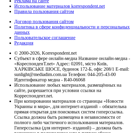
Реклама на сайте
Использование материалов korrespondent.net
Правила пользования сайтом
Договор пользования сайтом
Политика в сфере конфиденциальности и персональных
данных
Пользовательское соглашение
Редакция
© 2000-2026, Korrespondent.net
Субъект в сфере онлайн-медиа Название онлайн-медиа -
«КореспонденТ.net» Адрес: 02091, місто Київ,
ХАРКІВСЬКЕ ШОСЕ, будинок 172-Б, офіс 208/1 E-mail:
sunlight@mediadim.com.ua
Телефон: 044-205-43-00
Идентификатор медиа - R40-06068
Использование любых материалов, размещённых на
сайте, разрешается при условии ссылки на
Корреспондент.net.
При копировании материалов со страницы «Новости
Украины и мира», для интернет-изданий – обязательна
прямая открытая для поисковых систем гиперссылка.
Ссылка должна быть размещена в независимости от
полного либо частичного использования материалов.
Гиперссылка (для интернет- изданий) – должна быть