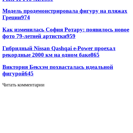
Модель продемонстрировала фигуру на пляжах
Греции
974
Как изменилась София Ротару: появилось новое
фото 79-летней артистки
959
Гибридный Nissan Qashqai e-Power проехал
рекордные 2000 км на одном баке
865
Виктория Бекхэм похвасталась идеальной
фигурой
645
Читать комментарии