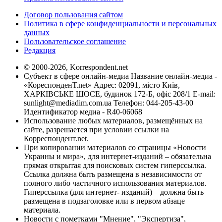
Договор пользования сайтом
Политика в сфере конфиденциальности и персональных
данных
Пользовательское соглашение
Редакция
© 2000-2026, Korrespondent.net
Субъект в сфере онлайн-медиа Название онлайн-медиа -
«КореспонденТ.net» Адрес: 02091, місто Київ,
ХАРКІВСЬКЕ ШОСЕ, будинок 172-Б, офіс 208/1 E-mail:
sunlight@mediadim.com.ua
Телефон: 044-205-43-00
Идентификатор медиа - R40-06068
Использование любых материалов, размещённых на
сайте, разрешается при условии ссылки на
Корреспондент.net.
При копировании материалов со страницы «Новости
Украины и мира», для интернет-изданий – обязательна
прямая открытая для поисковых систем гиперссылка.
Ссылка должна быть размещена в независимости от
полного либо частичного использования материалов.
Гиперссылка (для интернет- изданий) – должна быть
размещена в подзаголовке или в первом абзаце
материала.
Новости с пометками "Мнение", "Экспертиза",