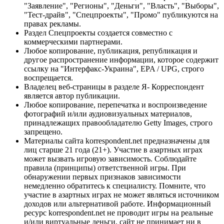
"Заявление", "Регионы", "Деньги", "Власть", "Выборы",
"Тест-драйв", "Спецпроекты", "Промо" публикуются на
правах рекламы.
Раздел Спецпроекты создается совместно с
коммерческими партнерами.
Любое копирование, публикация, републикация и
другое распространение информации, которое содержит
ссылку на "Интерфакс-Украина", EPA / UPG, строго
воспрещается.
Владелец веб-страницы в разделе Я- Корреспондент
является автор публикации.
Любое копирование, перепечатка и воспроизведение
фотографий и/или аудиовизуальных материалов,
принадлежащих правообладателю Getty Images, строго
запрещено.
Материалы сайта korrespondent.net предназначены для
лиц старше 21 года (21+). Участие в азартных играх
может вызвать игровую зависимость. Соблюдайте
правила (принципы) ответственной игры. При
обнаружении первых признаков зависимости
немедленно обратитесь к специалисту. Помните, что
участие в азартных играх не может являться источником
доходов или альтернативой работе. Информационный
ресурс korrespondent.net не проводит игры на реальные
и/или виртуальные деньги, сайт не принимает ни в