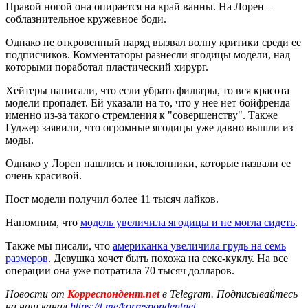
Правой ногой она опирается на край ванны. На Лорен –
соблазнительное кружевное боди.
Однако не откровенный наряд вызвал волну критики среди ее
подписчиков. Комментаторы разнесли ягодицы модели, над
которыми поработал пластический хирург.
Хейтеры написали, что если убрать фильтры, то вся красота
модели пропадет. Ей указали на то, что у нее нет бойфренда
именно из-за такого стремления к "совершенству". Также
Гуджер заявили, что огромные ягодицы уже давно вышли из
моды.
Однако у Лорен нашлись и поклонники, которые назвали ее
очень красивой.
Пост модели получил более 11 тысяч лайков.
Напомним, что
модель увеличила ягодицы и не могла сидеть
.
Также мы писали, что
американка увеличила грудь на семь
размеров
. Девушка хочет быть похожа на секс-куклу. На все
операции она уже потратила 70 тысяч долларов.
Новости от
Корреспондент.net
в Telegram. Подписывайтесь
на наш канал
https://t.me/korrespondentnet