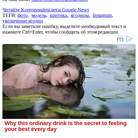
Читайте Korrespondent.net в Google News
ТЕГИ:
фото
,
модель
,
критика
,
ягодицы
,
Instagram
,
увеличение ягодиц
Если вы заметили ошибку, выделите необходимый текст и
нажмите Ctrl+Enter, чтобы сообщить об этом редакции.