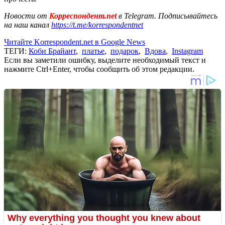
Новости от
Корреспондент.net
в Telegram. Подписывайтесь
на наш канал
https://t.me/korrespondentnet
Читайте Korrespondent.net в Google News
ТЕГИ:
Коби Брайант
,
платье
,
подарок
,
Вдова
,
Instagram
Если вы заметили ошибку, выделите необходимый текст и
нажмите Ctrl+Enter, чтобы сообщить об этом редакции.