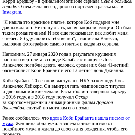
Кэрри Брэдшоу - в финальном эпизоде сериала
Секс в большом
городе.
О нем жена легендарного спортсмена рассказала в
Instagram
.
“Я нашла это красивое платье, которое Коб подарил мне
давным-давно. Не стану лгать, меня накрыли эмоции. Он был
таким романтичным! И все еще показывает, как любит меня,
с небес. Я буду любить тебя вечно”, - написала Ванесса,
выложив фотографию самого платья и кадра из сериала.
Напомним, 27 января 2020 года в результате крушения
частного вертолета в городе Калабасас в округе Лос-
Анджелес погибли девять человек, среди них был 41-летний
баскетболист Коби Брайант и его 13-летняя дочь Джианна.
Коби Брайант 20 сезонов выступал в НБА за команду Лос-
Анджелес Лейкерс. Он выиграл пять чемпионских титулов
и две олимпийские медали. Баскетболист завершил карьеру
в 2016 году, а в 2018 году получил
Оскар
за короткометражный анимационный фильм
Дорогой
баскетбол
, снятый по мотивам его поэмы.
Ранее сообщалось, что
вдова Коби Брайанта нашла письмо от
мужа
. Женщина обнаружила запечатанное письмо от
покойного мужа и ждала до своего дня рождения, чтобы его
прочесть.