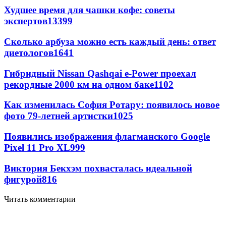
Худшее время для чашки кофе: советы
экспертов
13399
Сколько арбуза можно есть каждый день: ответ
диетологов
1641
Гибридный Nissan Qashqai e-Power проехал
рекордные 2000 км на одном баке
1102
Как изменилась София Ротару: появилось новое
фото 79-летней артистки
1025
Появились изображения флагманского Google
Pixel 11 Pro XL
999
Виктория Бекхэм похвасталась идеальной
фигурой
816
Читать комментарии