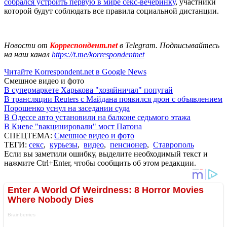
собрался устроить первую в мире секс-вечеринку
, участники
которой будут соблюдать все правила социальной дистанции.
Новости от
Корреспондент.net
в Telegram. Подписывайтесь
на наш канал
https://t.me/korrespondentnet
Читайте Korrespondent.net в Google News
Смешное видео и фото
В супермаркете Харькова "хозяйничал" попугай
В трансляции Reuters с Майдана появился дрон с объявлением
Порошенко уснул на заседании суда
В Одессе авто установили на балконе седьмого этажа
В Киеве "вакцинировали" мост Патона
СПЕЦТЕМА:
Смешное видео и фото
ТЕГИ:
секс
,
курьезы
,
видео
,
пенсионер
,
Ставрополь
Если вы заметили ошибку, выделите необходимый текст и
нажмите Ctrl+Enter, чтобы сообщить об этом редакции.