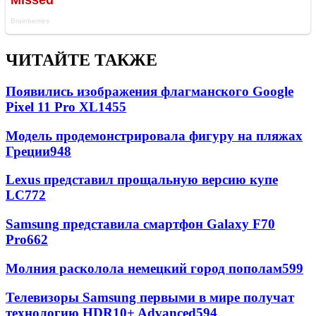
ЧИТАЙТЕ ТАКЖЕ
Появились изображения флагманского Google
Pixel 11 Pro XL
1455
Модель продемонстрировала фигуру на пляжах
Греции
948
Lexus представил прощальную версию купе
LC
772
Samsung представила смартфон Galaxy F70
Pro
662
Молния расколола немецкий город пополам
599
Телевизоры Samsung первыми в мире получат
технологию HDR10+ Advanced
594