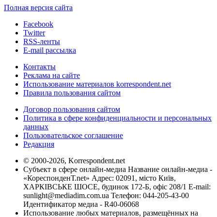
Полная версия сайта
Facebook
Twitter
RSS-ленты
E-mail рассылка
Контакты
Реклама на сайте
Использование материалов korrespondent.net
Правила пользования сайтом
Договор пользования сайтом
Политика в сфере конфиденциальности и персональных
данных
Пользовательское соглашение
Редакция
© 2000-2026, Korrespondent.net
Субъект в сфере онлайн-медиа Название онлайн-медиа -
«КореспонденТ.net» Адрес: 02091, місто Київ,
ХАРКІВСЬКЕ ШОСЕ, будинок 172-Б, офіс 208/1 E-mail:
sunlight@mediadim.com.ua
Телефон: 044-205-43-00
Идентификатор медиа - R40-06068
Использование любых материалов, размещённых на