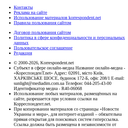
Контакты
Реклама на сайте
Использование материалов korrespondent.net
Правила пользования сайтом
Договор пользования сайтом
Политика в сфере конфиденциальности и персональных
данных
Пользовательское соглашение
Редакция
© 2000-2026, Korrespondent.net
Субъект в сфере онлайн-медиа Название онлайн-медиа -
«КореспонденТ.net» Адрес: 02091, місто Київ,
ХАРКІВСЬКЕ ШОСЕ, будинок 172-Б, офіс 208/1 E-mail:
sunlight@mediadim.com.ua
Телефон: 044-205-43-00
Идентификатор медиа - R40-06068
Использование любых материалов, размещённых на
сайте, разрешается при условии ссылки на
Корреспондент.net.
При копировании материалов со страницы «Новости
Украины и мира», для интернет-изданий – обязательна
прямая открытая для поисковых систем гиперссылка.
Ссылка должна быть размещена в независимости от