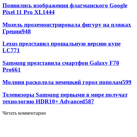
Появились изображения флагманского Google
Pixel 11 Pro XL
1444
Модель продемонстрировала фигуру на пляжах
Греции
948
Lexus представил прощальную версию купе
LC
771
Samsung представила смартфон Galaxy F70
Pro
661
Молния расколола немецкий город пополам
599
Телевизоры Samsung первыми в мире получат
технологию HDR10+ Advanced
587
Читать комментарии