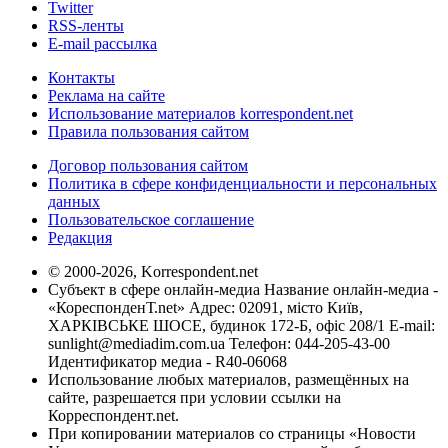
Twitter
RSS-ленты
E-mail рассылка
Контакты
Реклама на сайте
Использование материалов korrespondent.net
Правила пользования сайтом
Договор пользования сайтом
Политика в сфере конфиденциальности и персональных
данных
Пользовательское соглашение
Редакция
© 2000-2026, Korrespondent.net
Субъект в сфере онлайн-медиа Название онлайн-медиа -
«КореспонденТ.net» Адрес: 02091, місто Київ,
ХАРКІВСЬКЕ ШОСЕ, будинок 172-Б, офіс 208/1 E-mail:
sunlight@mediadim.com.ua
Телефон: 044-205-43-00
Идентификатор медиа - R40-06068
Использование любых материалов, размещённых на
сайте, разрешается при условии ссылки на
Корреспондент.net.
При копировании материалов со страницы «Новости