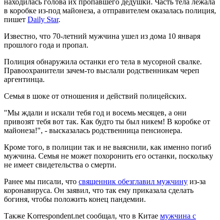
находилась голова их пропавшего дедушки. Часть тела лежала
в коробке из-под майонеза, а отправителем оказалась полиция,
пишет
Daily Star
.
Известно, что 70-летний мужчина ушел из дома 10 января
прошлого года и пропал.
Полиция обнаружила останки его тела в мусорной свалке.
Правоохранители зачем-то выслали родственникам череп
аргентинца.
Семья в шоке от отношения и действий полицейских.
"Мы ждали и искали тебя год и восемь месяцев, а они
привозят тебя вот так. Как будто ты был никем! В коробке от
майонеза!", - высказалась родственница пенсионера.
Кроме того, в полиции так и не выяснили, как именно погиб
мужчина. Семья не может похоронить его останки, поскольку
не имеет свидетельства о смерти.
Ранее мы писали, что
священник обезглавил мужчину
из-за
коронавируса. Он заявил, что так ему приказала сделать
богиня, чтобы положить конец пандемии.
Также Korrespondent.net сообщал, что в Китае
мужчина с