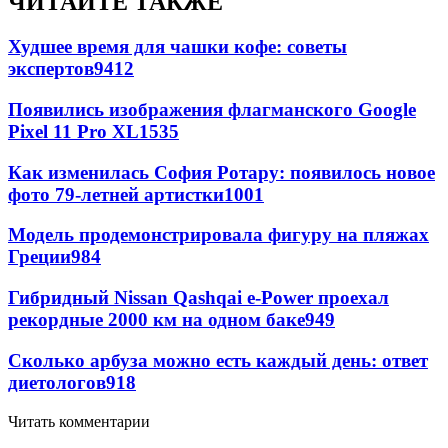
ЧИТАЙТЕ ТАКЖЕ
Худшее время для чашки кофе: советы
экспертов
9412
Появились изображения флагманского Google
Pixel 11 Pro XL
1535
Как изменилась София Ротару: появилось новое
фото 79-летней артистки
1001
Модель продемонстрировала фигуру на пляжах
Греции
984
Гибридный Nissan Qashqai e-Power проехал
рекордные 2000 км на одном баке
949
Сколько арбуза можно есть каждый день: ответ
диетологов
918
Читать комментарии