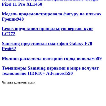
Pixel 11 Pro XL
1450
Модель продемонстрировала фигуру на пляжах
Греции
948
Lexus представил прощальную версию купе
LC
772
Samsung представила смартфон Galaxy F70
Pro
662
Молния расколола немецкий город пополам
599
Телевизоры Samsung первыми в мире получат
технологию HDR10+ Advanced
590
Читать комментарии