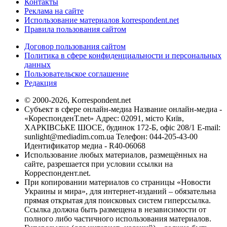
Контакты
Реклама на сайте
Использование материалов korrespondent.net
Правила пользования сайтом
Договор пользования сайтом
Политика в сфере конфиденциальности и персональных
данных
Пользовательское соглашение
Редакция
© 2000-2026, Korrespondent.net
Субъект в сфере онлайн-медиа Название онлайн-медиа -
«КореспонденТ.net» Адрес: 02091, місто Київ,
ХАРКІВСЬКЕ ШОСЕ, будинок 172-Б, офіс 208/1 E-mail:
sunlight@mediadim.com.ua
Телефон: 044-205-43-00
Идентификатор медиа - R40-06068
Использование любых материалов, размещённых на
сайте, разрешается при условии ссылки на
Корреспондент.net.
При копировании материалов со страницы «Новости
Украины и мира», для интернет-изданий – обязательна
прямая открытая для поисковых систем гиперссылка.
Ссылка должна быть размещена в независимости от
полного либо частичного использования материалов.