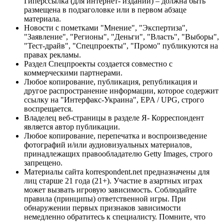
Гиперссылка (для интернет- изданий) – должна быть
размещена в подзаголовке или в первом абзаце
материала.
Новости с пометками "Мнение", "Экспертиза",
"Заявление", "Регионы", "Деньги", "Власть", "Выборы",
"Тест-драйв", "Спецпроекты", "Промо" публикуются на
правах рекламы.
Раздел Спецпроекты создается совместно с
коммерческими партнерами.
Любое копирование, публикация, републикация и
другое распространение информации, которое содержит
ссылку на "Интерфакс-Украина", EPA / UPG, строго
воспрещается.
Владелец веб-страницы в разделе Я- Корреспондент
является автор публикации.
Любое копирование, перепечатка и воспроизведение
фотографий и/или аудиовизуальных материалов,
принадлежащих правообладателю Getty Images, строго
запрещено.
Материалы сайта korrespondent.net предназначены для
лиц старше 21 года (21+). Участие в азартных играх
может вызвать игровую зависимость. Соблюдайте
правила (принципы) ответственной игры. При
обнаружении первых признаков зависимости
немедленно обратитесь к специалисту. Помните, что