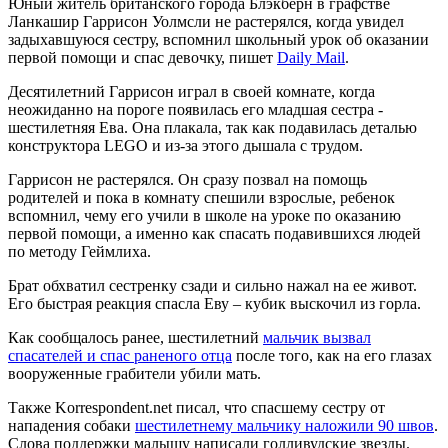
Юный житель британского города Блэкберн в графстве
Ланкашир Гаррисон Уолмсли не растерялся, когда увидел
задыхавшуюся сестру, вспомнил школьный урок об оказании
первой помощи и спас девочку, пишет
Daily Mail
.
Десятилетний Гаррисон играл в своей комнате, когда
неожиданно на пороге появилась его младшая сестра -
шестилетняя Ева. Она плакала, так как подавилась деталью
конструктора LEGO и из-за этого дышала с трудом.
Гаррисон не растерялся. Он сразу позвал на помощь
родителей и пока в комнату спешили взрослые, ребенок
вспомнил, чему его учили в школе на уроке по оказанию
первой помощи, а именно как спасать подавившихся людей
по методу Геймлиха.
Брат обхватил сестренку сзади и сильно нажал на ее живот.
Его быстрая реакция спасла Еву – кубик выскочил из горла.
Как сообщалось ранее, шестилетний
мальчик вызвал
спасателей и спас раненого отца
после того, как на его глазах
вооруженные грабители убили мать.
Также Korrespondent.net писал, что спасшему сестру от
нападения собаки
шестилетнему мальчику наложили 90 швов
.
Слова поддержки малышу написали голливудские звезды.