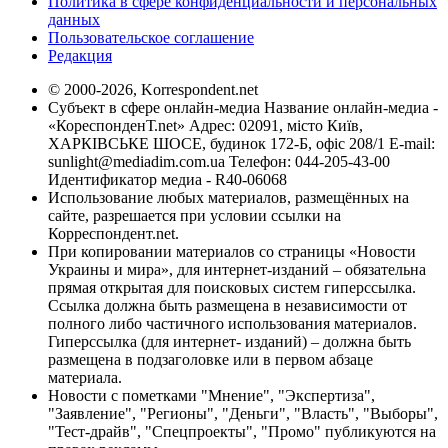
Политика в сфере конфиденциальности и персональных
данных
Пользовательское соглашение
Редакция
© 2000-2026, Korrespondent.net
Субъект в сфере онлайн-медиа Название онлайн-медиа -
«КореспонденТ.net» Адрес: 02091, місто Київ,
ХАРКІВСЬКЕ ШОСЕ, будинок 172-Б, офіс 208/1 E-mail:
sunlight@mediadim.com.ua
Телефон: 044-205-43-00
Идентификатор медиа - R40-06068
Использование любых материалов, размещённых на
сайте, разрешается при условии ссылки на
Корреспондент.net.
При копировании материалов со страницы «Новости
Украины и мира», для интернет-изданий – обязательна
прямая открытая для поисковых систем гиперссылка.
Ссылка должна быть размещена в независимости от
полного либо частичного использования материалов.
Гиперссылка (для интернет- изданий) – должна быть
размещена в подзаголовке или в первом абзаце
материала.
Новости с пометками "Мнение", "Экспертиза",
"Заявление", "Регионы", "Деньги", "Власть", "Выборы",
"Тест-драйв", "Спецпроекты", "Промо" публикуются на