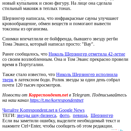
новый купальник и свою фигуру. На лице она сделала
стильный макияж в теплых тонах.
Шерзингер написала, что инфракрасные сауны улучшают
кровообращение, обмен веществ и помогают вывести
токсины из организма.
Снимки впечатлили ее бойфренда, бывшего звезду регби
Тома Эванса, который написал просто: "Вау".
Ранее сообщалось, что
Николь Шерзингер отметила 42-летие
со своим возлюбленным. Она и Том Эванс прекрасно провели
время в Португалии.
Также стало известно, что
Николь Шерзингер исполнила
тверк
в латексном боди. Ролик звезды за один день собрал
почти 120 тысяч просмотров.
Новости от
Корреспондент.net
в Telegram. Подписывайтесь
на наш канал
https://t.me/korrespondentnet
Читайте Korrespondent.net в Google News
ТЕГИ:
звезды шоу-бизнеса
,
фото
,
певица
,
Шерзингер
Если вы заметили ошибку, выделите необходимый текст и
нажмите Ctrl+Enter, чтобы сообщить об этом редакции.