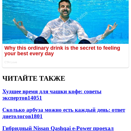
ЧИТАЙТЕ ТАКЖЕ
Худшее время для чашки кофе: советы
экспертов
14051
Сколько арбуза можно есть каждый день: ответ
диетологов
1801
Гибридный Nissan Qashqai e-Power проехал