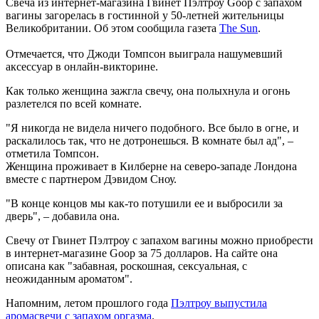
Свеча из интернет-магазина Гвинет Пэлтроу Goop с запахом
вагины загорелась в гостинной у 50-летней жительницы
Великобритании. Об этом сообщила газета
The Sun
.
Отмечается, что Джоди Томпсон выиграла нашумевший
аксессуар в онлайн-викторине.
Как только женщина зажгла свечу, она полыхнула и огонь
разлетелся по всей комнате.
"Я никогда не видела ничего подобного. Все было в огне, и
раскалилось так, что не дотронешься. В комнате был ад", –
отметила Томпсон.
Женщина проживает в Килберне на северо-западе Лондона
вместе с партнером Дэвидом Сноу.
"В конце концов мы как-то потушили ее и выбросили за
дверь", – добавила она.
Свечу от Гвинет Пэлтроу с запахом вагины можно приобрести
в интернет-магазине Goop за 75 долларов. На сайте она
описана как "забавная, роскошная, сексуальная, с
неожиданным ароматом".
Напомним, летом прошлого года
Пэлтроу выпустила
аромасвечи с запахом оргазма
.