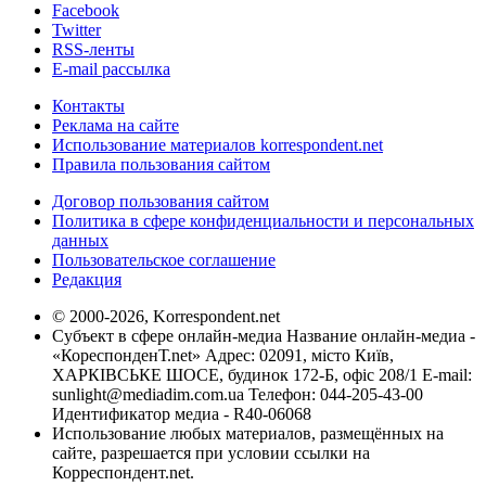
Facebook
Twitter
RSS-ленты
E-mail рассылка
Контакты
Реклама на сайте
Использование материалов korrespondent.net
Правила пользования сайтом
Договор пользования сайтом
Политика в сфере конфиденциальности и персональных
данных
Пользовательское соглашение
Редакция
© 2000-2026, Korrespondent.net
Субъект в сфере онлайн-медиа Название онлайн-медиа -
«КореспонденТ.net» Адрес: 02091, місто Київ,
ХАРКІВСЬКЕ ШОСЕ, будинок 172-Б, офіс 208/1 E-mail:
sunlight@mediadim.com.ua
Телефон: 044-205-43-00
Идентификатор медиа - R40-06068
Использование любых материалов, размещённых на
сайте, разрешается при условии ссылки на
Корреспондент.net.