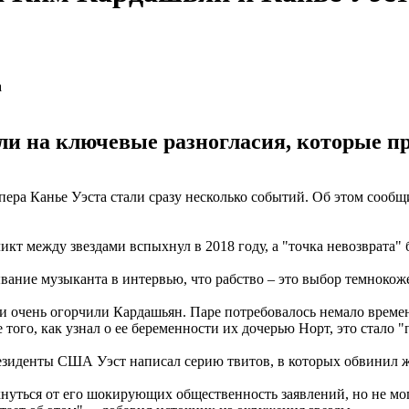
ли на ключевые разногласия, которые п
ера Канье Уэста стали сразу несколько событий. Об этом сооб
т между звездами вспыхнул в 2018 году, а "точка невозврата" 
вание музыканта в интервью, что рабство – это выбор темнокож
и очень огорчили Кардашьян. Паре потребовалось немало времен
е того, как узнал о ее беременности их дочерью Норт, это стало
езиденты США Уэст написал серию твитов, в которых обвинил ж
хнуться от его шокирующих общественность заявлений, но не мог