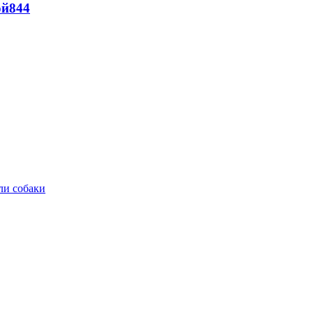
ой
844
ли собаки