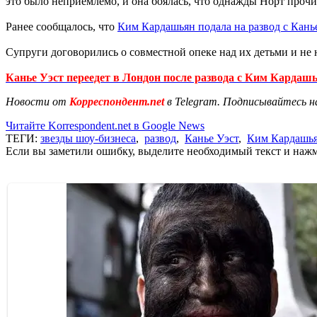
это было неприемлемо, и она боялась, что однажды Норт прочит
Ранее сообщалось, что
Ким Кардашьян подала на развод с Кань
Супруги договорились о совместной опеке над их детьми и не
Канье Уэст переедет в Лондон после развода с Ким Карда
Новости от
Корреспондент.net
в Telegram. Подписывайтесь н
Читайте Korrespondent.net в Google News
ТЕГИ:
звезды шоу-бизнеса
,
развод
,
Канье Уэст
,
Ким Кардашь
Если вы заметили ошибку, выделите необходимый текст и нажми