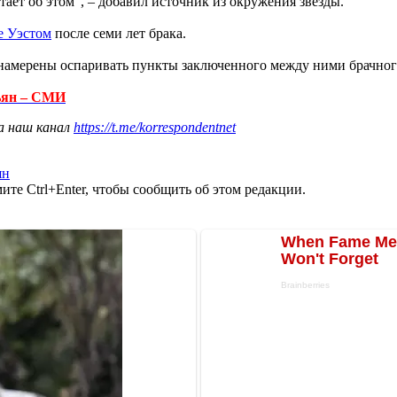
ает об этом", – добавил источник из окружения звезды.
е Уэстом
после семи лет брака.
 намерены оспаривать пункты заключенного между ними брачног
шьян – СМИ
а наш канал
https://t.me/korrespondentnet
ян
те Ctrl+Enter, чтобы сообщить об этом редакции.