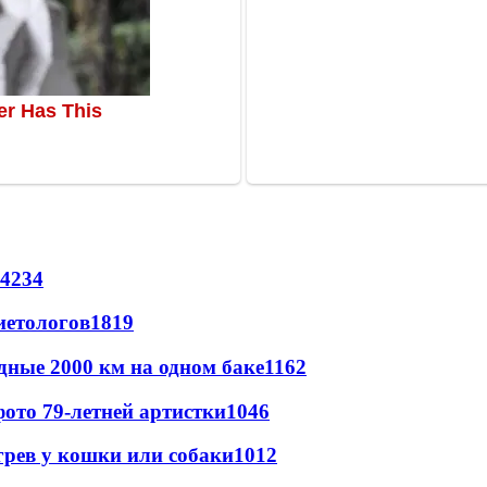
4234
иетологов
1819
дные 2000 км на одном баке
1162
ото 79-летней артистки
1046
грев у кошки или собаки
1012