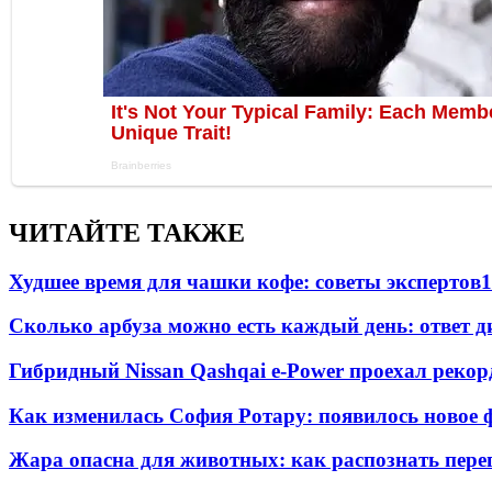
ЧИТАЙТЕ ТАКЖЕ
Худшее время для чашки кофе: советы экспертов
1
Сколько арбуза можно есть каждый день: ответ д
Гибридный Nissan Qashqai e-Power проехал рекор
Как изменилась София Ротару: появилось новое ф
Жара опасна для животных: как распознать пере