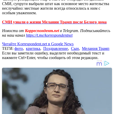
СМИ, супруги выбрали штат как основное место жительства
неслучайно: местные жители всегда относились к ним с
особым уважением.
СМИ узнали о жизни Мелании Трамп после Белого дома
Новости от
Корреспондент.net
в Telegram. Подписывайтесь
на наш канал
https://t.me/korrespondentnet
Читайте Korrespondent.net в Google News
ТЕГИ:
фото
,
критика
,
Поздравление
,
Сын
,
Мелания Трамп
Если вы заметили ошибку, выделите необходимый текст и
нажмите Ctrl+Enter, чтобы сообщить об этом редакции.