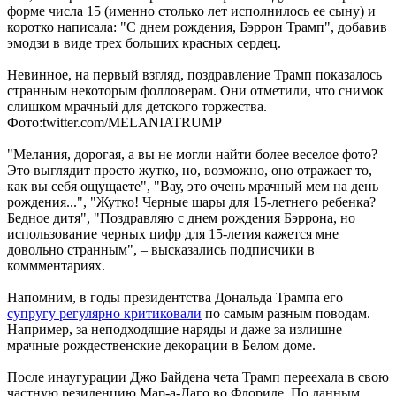
форме числа 15 (именно столько лет исполнилось ее сыну) и
коротко написала: "С днем рождения, Бэррон Трамп", добавив
эмодзи в виде трех больших красных сердец.
Невинное, на первый взгляд, поздравление Трамп показалось
странным некоторым фолловерам. Они отметили, что снимок
слишком мрачный для детского торжества.
Фото:twitter.com/MELANIATRUMP
"Мелания, дорогая, а вы не могли найти более веселое фото?
Это выглядит просто жутко, но, возможно, оно отражает то,
как вы себя ощущаете", "Вау, это очень мрачный мем на день
рождения...", "Жутко! Черные шары для 15-летнего ребенка?
Бедное дитя", "Поздравляю с днем ​​рождения Бэррона, но
использование черных цифр для 15-летия кажется мне
довольно странным", – высказались подписчики в
коммментариях.
Напомним, в годы президентства Дональда Трампа его
супругу регулярно критиковали
по самым разным поводам.
Например, за неподходящие наряды и даже за излишне
мрачные рождественские декорации в Белом доме.
После инаугурации Джо Байдена чета Трамп переехала в свою
частную резиденцию Мар-а-Лаго во Флориде. По данным