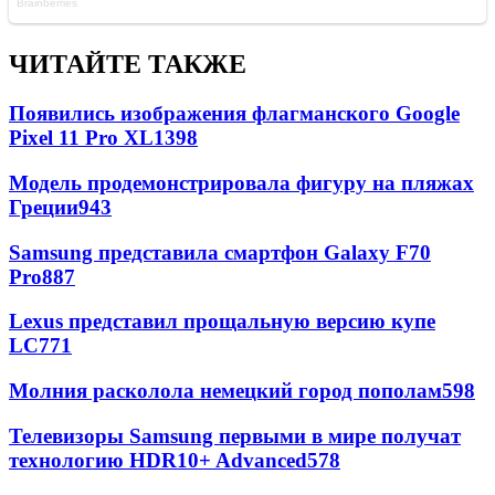
ЧИТАЙТЕ ТАКЖЕ
Появились изображения флагманского Google
Pixel 11 Pro XL
1398
Модель продемонстрировала фигуру на пляжах
Греции
943
Samsung представила смартфон Galaxy F70
Pro
887
Lexus представил прощальную версию купе
LC
771
Молния расколола немецкий город пополам
598
Телевизоры Samsung первыми в мире получат
технологию HDR10+ Advanced
578