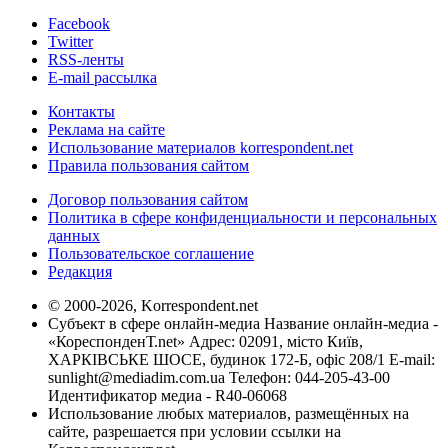
Facebook
Twitter
RSS-ленты
E-mail рассылка
Контакты
Реклама на сайте
Использование материалов korrespondent.net
Правила пользования сайтом
Договор пользования сайтом
Политика в сфере конфиденциальности и персональных
данных
Пользовательское соглашение
Редакция
© 2000-2026, Korrespondent.net
Субъект в сфере онлайн-медиа Название онлайн-медиа -
«КореспонденТ.net» Адрес: 02091, місто Київ,
ХАРКІВСЬКЕ ШОСЕ, будинок 172-Б, офіс 208/1 E-mail:
sunlight@mediadim.com.ua
Телефон: 044-205-43-00
Идентификатор медиа - R40-06068
Использование любых материалов, размещённых на
сайте, разрешается при условии ссылки на