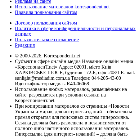
Реклама на сайте
Использование материалов korrespondent.net
Правила пользования сайтом
Договор пользования сайтом
Политика в сфере конфиденциальности и персональных
данных
Пользовательское соглашение
Редакция
© 2000-2026, Korrespondent.net
Субъект в сфере онлайн-медиа Название онлайн-медиа -
«КореспонденТ.net» Адрес: 02091, місто Київ,
ХАРКІВСЬКЕ ШОСЕ, будинок 172-Б, офіс 208/1 E-mail:
sunlight@mediadim.com.ua
Телефон: 044-205-43-00
Идентификатор медиа - R40-06068
Использование любых материалов, размещённых на
сайте, разрешается при условии ссылки на
Корреспондент.net.
При копировании материалов со страницы «Новости
Украины и мира», для интернет-изданий – обязательна
прямая открытая для поисковых систем гиперссылка.
Ссылка должна быть размещена в независимости от
полного либо частичного использования материалов.
Гиперссылка (для интернет- изданий) – должна быть