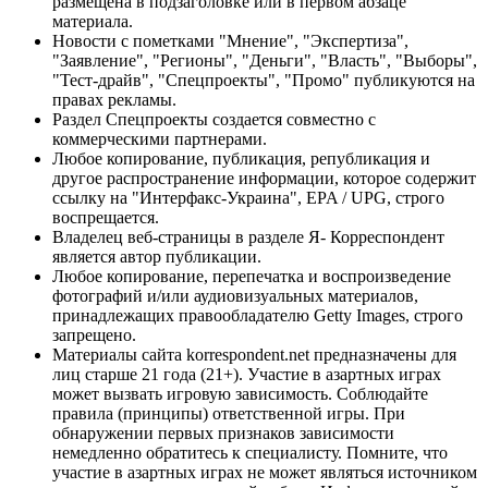
размещена в подзаголовке или в первом абзаце
материала.
Новости с пометками "Мнение", "Экспертиза",
"Заявление", "Регионы", "Деньги", "Власть", "Выборы",
"Тест-драйв", "Спецпроекты", "Промо" публикуются на
правах рекламы.
Раздел Спецпроекты создается совместно с
коммерческими партнерами.
Любое копирование, публикация, републикация и
другое распространение информации, которое содержит
ссылку на "Интерфакс-Украина", EPA / UPG, строго
воспрещается.
Владелец веб-страницы в разделе Я- Корреспондент
является автор публикации.
Любое копирование, перепечатка и воспроизведение
фотографий и/или аудиовизуальных материалов,
принадлежащих правообладателю Getty Images, строго
запрещено.
Материалы сайта korrespondent.net предназначены для
лиц старше 21 года (21+). Участие в азартных играх
может вызвать игровую зависимость. Соблюдайте
правила (принципы) ответственной игры. При
обнаружении первых признаков зависимости
немедленно обратитесь к специалисту. Помните, что
участие в азартных играх не может являться источником