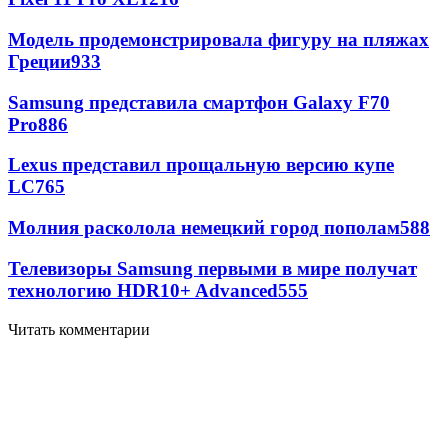
Модель продемонстрировала фигуру на пляжах
Греции
933
Samsung представила смартфон Galaxy F70
Pro
886
Lexus представил прощальную версию купе
LC
765
Молния расколола немецкий город пополам
588
Телевизоры Samsung первыми в мире получат
технологию HDR10+ Advanced
555
Читать комментарии