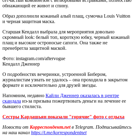
сетчастый комбинезон с велюровыми встравками, полностью
обнажающий ее живот и спину.
Образ дополнили кожаный алый плащ, сумочка Louis Vuitton
и черная защитная маска.
Старшая Кендалл выбрала для мероприятия довольно
скромный look: белый топ, короткую юбку, черный кожаный
плащ и высокие остроносые сапоги. Она также не
пренебрегла защитной маской.
Фото: instagram.com/aftervogue
Кендалл Дженнер
О подробностях вечеринки, устроенной Бибером,
журналистам узнать не удалось – она проходила в закрытом
формате и исключительно для друзей звезды.
Напомним, недавно
Кайли Дженнер оказалась в центре
скандала
из-за призыва пожертвовать деньги на лечение ее
бывшего стилиста.
Сестры Кардашьян показали "горячие" фото с отдыха
Новости от
Корреспондент.net
в Telegram. Подписывайтесь
на наш канал
https://t.me/korrespondentnet