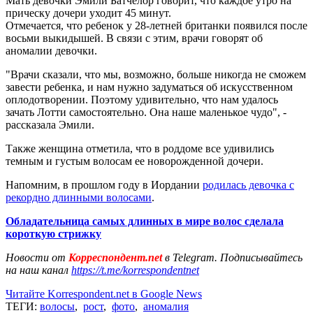
Мать девочки Эмили Батчелор говорит, что каждое утро на
прическу дочери уходит 45 минут.
Отмечается, что ребенок у 28-летней британки появился после
восьми выкидышей. В связи с этим, врачи говорят об
аномалии девочки.
"Врачи сказали, что мы, возможно, больше никогда не сможем
завести ребенка, и нам нужно задуматься об искусственном
оплодотворении. Поэтому удивительно, что нам удалось
зачать Лотти самостоятельно. Она наше маленькое чудо", -
рассказала Эмили.
Также женщина отметила, что в роддоме все удивились
темным и густым волосам ее новорожденной дочери.
Напомним, в прошлом году в Иордании
родилась девочка с
рекордно длинными волосами
.
Обладательница самых длинных в мире волос сделала
короткую стрижку
Новости от
Корреспондент.net
в Telegram. Подписывайтесь
на наш канал
https://t.me/korrespondentnet
Читайте Korrespondent.net в Google News
ТЕГИ:
волосы
,
рост
,
фото
,
аномалия