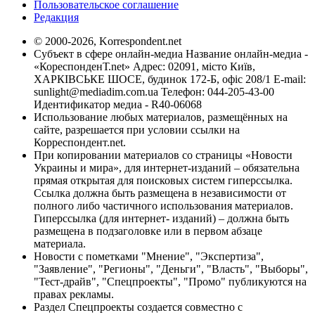
Пользовательское соглашение
Редакция
© 2000-2026, Korrespondent.net
Субъект в сфере онлайн-медиа Название онлайн-медиа -
«КореспонденТ.net» Адрес: 02091, місто Київ,
ХАРКІВСЬКЕ ШОСЕ, будинок 172-Б, офіс 208/1 E-mail:
sunlight@mediadim.com.ua
Телефон: 044-205-43-00
Идентификатор медиа - R40-06068
Использование любых материалов, размещённых на
сайте, разрешается при условии ссылки на
Корреспондент.net.
При копировании материалов со страницы «Новости
Украины и мира», для интернет-изданий – обязательна
прямая открытая для поисковых систем гиперссылка.
Ссылка должна быть размещена в независимости от
полного либо частичного использования материалов.
Гиперссылка (для интернет- изданий) – должна быть
размещена в подзаголовке или в первом абзаце
материала.
Новости с пометками "Мнение", "Экспертиза",
"Заявление", "Регионы", "Деньги", "Власть", "Выборы",
"Тест-драйв", "Спецпроекты", "Промо" публикуются на
правах рекламы.
Раздел Спецпроекты создается совместно с