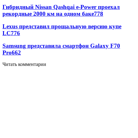
Гибридный Nissan Qashqai e-Power проехал
рекордные 2000 км на одном баке
778
Lexus представил прощальную версию купе
LC
776
Samsung представила смартфон Galaxy F70
Pro
662
Читать комментарии