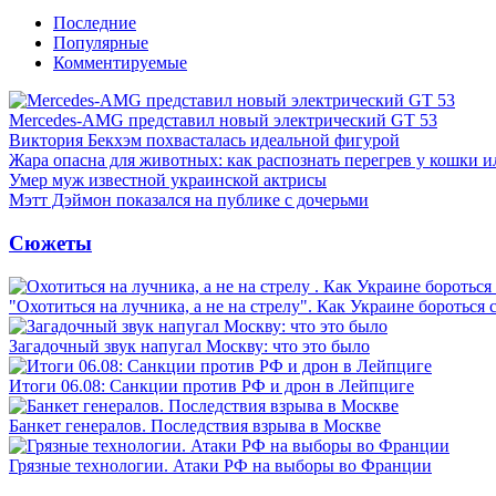
Последние
Популярные
Комментируемые
Mercedes-AMG представил новый электрический GT 53
Виктория Бекхэм похвасталась идеальной фигурой
Жара опасна для животных: как распознать перегрев у кошки и
Умер муж известной украинской актрисы
Мэтт Дэймон показался на публике с дочерьми
Сюжеты
"Охотиться на лучника, а не на стрелу". Как Украине бороться 
Загадочный звук напугал Москву: что это было
Итоги 06.08: Санкции против РФ и дрон в Лейпциге
Банкет генералов. Последствия взрыва в Москве
Грязные технологии. Атаки РФ на выборы во Франции