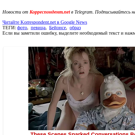
Новости от
Корреспондент.net
в Telegram. Подписывайтесь н
Читайте Korrespondent.net в Google News
ТЕГИ:
фото
,
певица
,
Бейонсе
,
образ
Если вы заметили ошибку, выделите необходимый текст и нажми