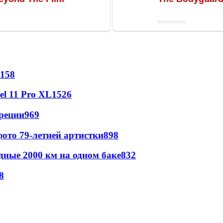
158
l 11 Pro XL
1526
реции
969
ото 79-летней артистки
898
дные 2000 км на одном баке
832
8