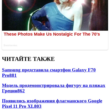
ЧИТАЙТЕ ТАКЖЕ
Samsung представила смартфон Galaxy F70
Pro
881
Модель продемонстрировала фигуру на пляжах
Греции
862
Появились изображения флагманского Google
Pixel 11 Pro XL
803