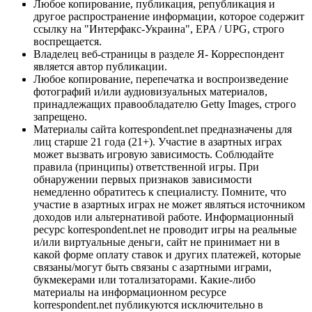
Любое копирование, публикация, републикация и
другое распространение информации, которое содержит
ссылку на "Интерфакс-Украина", EPA / UPG, строго
воспрещается.
Владелец веб-страницы в разделе Я- Корреспондент
является автор публикации.
Любое копирование, перепечатка и воспроизведение
фотографий и/или аудиовизуальных материалов,
принадлежащих правообладателю Getty Images, строго
запрещено.
Материалы сайта korrespondent.net предназначены для
лиц старше 21 года (21+). Участие в азартных играх
может вызвать игровую зависимость. Соблюдайте
правила (принципы) ответственной игры. При
обнаружении первых признаков зависимости
немедленно обратитесь к специалисту. Помните, что
участие в азартных играх не может являться источником
доходов или альтернативой работе. Информационный
ресурс korrespondent.net не проводит игры на реальные
и/или виртуальные деньги, сайт не принимает ни в
какой форме оплату ставок и других платежей, которые
связаны/могут быть связаны с азартными играми,
букмекерами или тотализаторами. Какие-либо
материалы на информационном ресурсе
korrespondent.net публикуются исключительно в