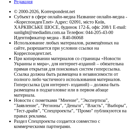
Редакция
© 2000-2026, Korrespondent.net
Субъект в сфере онлайн-медиа Название онлайн-медиа -
«КореспонденТ.net» Адрес: 02091, місто Київ,
ХАРКІВСЬКЕ ШОСЕ, будинок 172-Б, офіс 208/1 E-mail:
sunlight@mediadim.com.ua
Телефон: 044-205-43-00
Идентификатор медиа - R40-06068
Использование любых материалов, размещённых на
сайте, разрешается при условии ссылки на
Корреспондент.net.
При копировании материалов со страницы «Новости
Украины и мира», для интернет-изданий – обязательна
прямая открытая для поисковых систем гиперссылка.
Ссылка должна быть размещена в независимости от
полного либо частичного использования материалов.
Гиперссылка (для интернет- изданий) – должна быть
размещена в подзаголовке или в первом абзаце
материала.
Новости с пометками "Мнение", "Экспертиза",
"Заявление", "Регионы", "Деньги", "Власть", "Выборы",
"Тест-драйв", "Спецпроекты", "Промо" публикуются на
правах рекламы.
Раздел Спецпроекты создается совместно с
коммерческими партнерами.