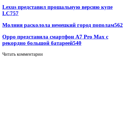
Lexus представил прощальную версию купе
LC
757
Молния расколола немецкий город пополам
562
Oppo представила смартфон A7 Pro Max с
рекордно большой батареей
540
Читать комментарии