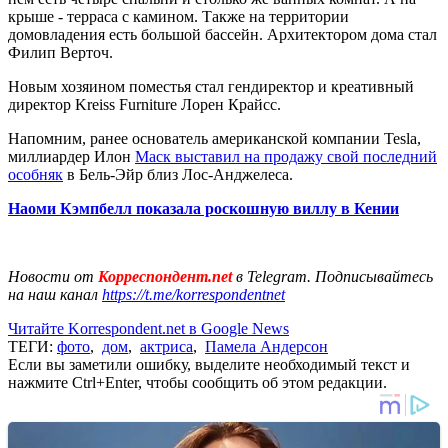
крыше - терраса с камином. Также на территории
домовладения есть большой бассейн. Архитектором дома стал
Филип Верточ.
Новым хозяином поместья стал гендиректор и креативный
директор Kreiss Furniture Лорен Крайсс.
Напомним, ранее основатель американской компании Tesla,
миллиардер Илон
Маск выставил на продажу свой последний
особняк
в Бель-Эйр близ Лос-Анджелеса.
Наоми Кэмпбелл показала роскошную виллу в Кении
Новости от
Корреспондент.net
в Telegram. Подписывайтесь
на наш канал
https://t.me/korrespondentnet
Читайте Korrespondent.net в Google News
ТЕГИ:
фото
,
дом
,
актриса
,
Памела Андерсон
Если вы заметили ошибку, выделите необходимый текст и
нажмите Ctrl+Enter, чтобы сообщить об этом редакции.