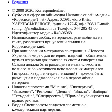
Редакция
© 2000-2026, Korrespondent.net
Субъект в сфере онлайн-медиа Название онлайн-медиа -
«КореспонденТ.net» Адрес: 02091, місто Київ,
ХАРКІВСЬКЕ ШОСЕ, будинок 172-Б, офіс 208/1 E-mail:
sunlight@mediadim.com.ua
Телефон: 044-205-43-00
Идентификатор медиа - R40-06068
Использование любых материалов, размещённых на
сайте, разрешается при условии ссылки на
Корреспондент.net.
При копировании материалов со страницы «Новости
Украины и мира», для интернет-изданий – обязательна
прямая открытая для поисковых систем гиперссылка.
Ссылка должна быть размещена в независимости от
полного либо частичного использования материалов.
Гиперссылка (для интернет- изданий) – должна быть
размещена в подзаголовке или в первом абзаце
материала.
Новости с пометками "Мнение", "Экспертиза",
"Заявление", "Регионы", "Деньги", "Власть", "Выборы",
"Тест-драйв", "Спецпроекты", "Промо" публикуются на
правах рекламы.
Раздел Спецпроекты создается совместно с
коммерческими партнерами.