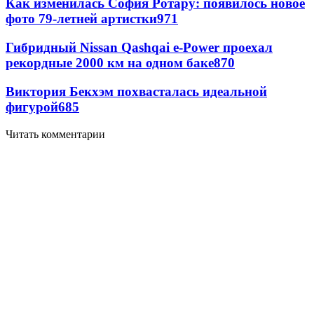
Как изменилась София Ротару: появилось новое
фото 79-летней артистки
971
Гибридный Nissan Qashqai e-Power проехал
рекордные 2000 км на одном баке
870
Виктория Бекхэм похвасталась идеальной
фигурой
685
Читать комментарии