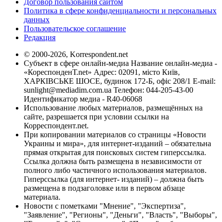
Договор пользования сайтом
Политика в сфере конфиденциальности и персональных
данных
Пользовательское соглашение
Редакция
© 2000-2026, Korrespondent.net
Субъект в сфере онлайн-медиа Название онлайн-медиа -
«КореспонденТ.net» Адрес: 02091, місто Київ,
ХАРКІВСЬКЕ ШОСЕ, будинок 172-Б, офіс 208/1 E-mail:
sunlight@mediadim.com.ua
Телефон: 044-205-43-00
Идентификатор медиа - R40-06068
Использование любых материалов, размещённых на
сайте, разрешается при условии ссылки на
Корреспондент.net.
При копировании материалов со страницы «Новости
Украины и мира», для интернет-изданий – обязательна
прямая открытая для поисковых систем гиперссылка.
Ссылка должна быть размещена в независимости от
полного либо частичного использования материалов.
Гиперссылка (для интернет- изданий) – должна быть
размещена в подзаголовке или в первом абзаце
материала.
Новости с пометками "Мнение", "Экспертиза",
"Заявление", "Регионы", "Деньги", "Власть", "Выборы",