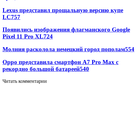
Lexus представил прощальную версию купе
LC
757
Появились изображения флагманского Google
Pixel 11 Pro XL
724
Молния расколола немецкий город пополам
554
Oppo представила смартфон A7 Pro Max с
рекордно большой батареей
540
Читать комментарии