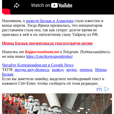
Напомним, о
разводе Билык и Ахмадова
стало известно в
конце апреля. Тогда Ирина призналась, что инициатором
расставания стала она, так как супруг долгое время не
приезжал к ней и их пятилетнему сыну Табризу из РФ.
Ирина Билык презентовала трогательную песню
Новости от
Корреспондент.net
в Telegram. Подписывайтесь
на наш канал
https://t.me/korrespondentnet
Читайте Korrespondent.net в Google News
ТЕГИ:
звезды шоу-бизнеса
,
развод
,
видео
,
певица
,
Ирина
Билык
Если вы заметили ошибку, выделите необходимый текст и
нажмите Ctrl+Enter, чтобы сообщить об этом редакции.