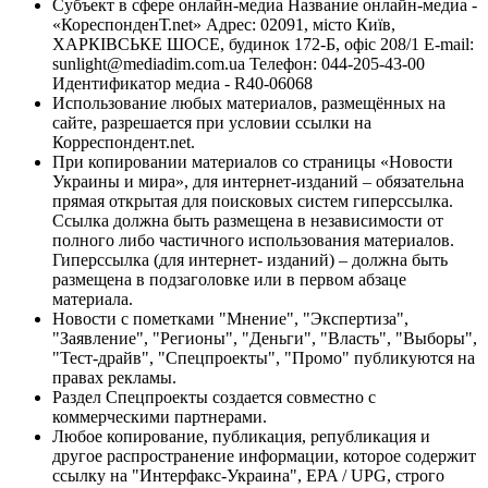
Субъект в сфере онлайн-медиа Название онлайн-медиа -
«КореспонденТ.net» Адрес: 02091, місто Київ,
ХАРКІВСЬКЕ ШОСЕ, будинок 172-Б, офіс 208/1 E-mail:
sunlight@mediadim.com.ua
Телефон: 044-205-43-00
Идентификатор медиа - R40-06068
Использование любых материалов, размещённых на
сайте, разрешается при условии ссылки на
Корреспондент.net.
При копировании материалов со страницы «Новости
Украины и мира», для интернет-изданий – обязательна
прямая открытая для поисковых систем гиперссылка.
Ссылка должна быть размещена в независимости от
полного либо частичного использования материалов.
Гиперссылка (для интернет- изданий) – должна быть
размещена в подзаголовке или в первом абзаце
материала.
Новости с пометками "Мнение", "Экспертиза",
"Заявление", "Регионы", "Деньги", "Власть", "Выборы",
"Тест-драйв", "Спецпроекты", "Промо" публикуются на
правах рекламы.
Раздел Спецпроекты создается совместно с
коммерческими партнерами.
Любое копирование, публикация, републикация и
другое распространение информации, которое содержит
ссылку на "Интерфакс-Украина", EPA / UPG, строго