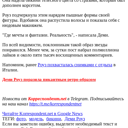
Она надела бикини телесного цвета со стразами, который был
дополнен корсетом.
Роуз подчеркнула этим нарядом пышные формы своей
фигуры. Вдобавок она распустила волосы и показала себя с
нюдовым макияжем.
"Где мечты и фантазии. Реальность", - написала Деми.
По всей видимости, поклонникам такой образ звезды
понравился. Менее чем, за сутки пост набрал полмиллиона
лайков и около пяти тысяч восхищенных комментариев.
Напомним, ранее
Роуз похвасталась снимками с отдыха
в
Италии.
Деми Роуз поразила пикантным ретро-образом
Новости от
Корреспондент.net
в Telegram. Подписывайтесь
на наш канал
https://t.me/korrespondentnet
Читайте Korrespondent.net в Google News
ТЕГИ:
фото
,
модель
,
бикини
,
Деми Роуз
Если вы заметили ошибку, выделите необходимый текст и