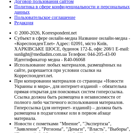
Договор пользования сайтом
Политика в сфере конфиденциальности и персональных
данных
Пользовательское соглашение
Редакция
© 2000-2026, Korrespondent.net
Субъект в сфере онлайн-медиа Название онлайн-медиа -
«КореспонденТ.net» Адрес: 02091, місто Київ,
ХАРКІВСЬКЕ ШОСЕ, будинок 172-Б, офіс 208/1 E-mail:
sunlight@mediadim.com.ua
Телефон: 044-205-43-00
Идентификатор медиа - R40-06068
Использование любых материалов, размещённых на
сайте, разрешается при условии ссылки на
Корреспондент.net.
При копировании материалов со страницы «Новости
Украины и мира», для интернет-изданий – обязательна
прямая открытая для поисковых систем гиперссылка.
Ссылка должна быть размещена в независимости от
полного либо частичного использования материалов.
Гиперссылка (для интернет- изданий) – должна быть
размещена в подзаголовке или в первом абзаце
материала.
Новости с пометками "Мнение", "Экспертиза",
"Заявление", "Регионы", "Деньги", "Власть", "Выборы",