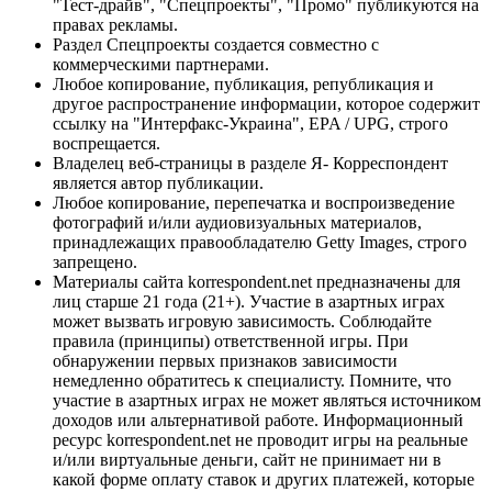
"Тест-драйв", "Спецпроекты", "Промо" публикуются на
правах рекламы.
Раздел Спецпроекты создается совместно с
коммерческими партнерами.
Любое копирование, публикация, републикация и
другое распространение информации, которое содержит
ссылку на "Интерфакс-Украина", EPA / UPG, строго
воспрещается.
Владелец веб-страницы в разделе Я- Корреспондент
является автор публикации.
Любое копирование, перепечатка и воспроизведение
фотографий и/или аудиовизуальных материалов,
принадлежащих правообладателю Getty Images, строго
запрещено.
Материалы сайта korrespondent.net предназначены для
лиц старше 21 года (21+). Участие в азартных играх
может вызвать игровую зависимость. Соблюдайте
правила (принципы) ответственной игры. При
обнаружении первых признаков зависимости
немедленно обратитесь к специалисту. Помните, что
участие в азартных играх не может являться источником
доходов или альтернативой работе. Информационный
ресурс korrespondent.net не проводит игры на реальные
и/или виртуальные деньги, сайт не принимает ни в
какой форме оплату ставок и других платежей, которые