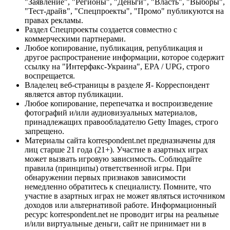
"Заявление", "Регионы", "Деньги", "Власть", "Выборы",
"Тест-драйв", "Спецпроекты", "Промо" публикуются на
правах рекламы.
Раздел Спецпроекты создается совместно с
коммерческими партнерами.
Любое копирование, публикация, републикация и
другое распространение информации, которое содержит
ссылку на "Интерфакс-Украина", EPA / UPG, строго
воспрещается.
Владелец веб-страницы в разделе Я- Корреспондент
является автор публикации.
Любое копирование, перепечатка и воспроизведение
фотографий и/или аудиовизуальных материалов,
принадлежащих правообладателю Getty Images, строго
запрещено.
Материалы сайта korrespondent.net предназначены для
лиц старше 21 года (21+). Участие в азартных играх
может вызвать игровую зависимость. Соблюдайте
правила (принципы) ответственной игры. При
обнаружении первых признаков зависимости
немедленно обратитесь к специалисту. Помните, что
участие в азартных играх не может являться источником
доходов или альтернативой работе. Информационный
ресурс korrespondent.net не проводит игры на реальные
и/или виртуальные деньги, сайт не принимает ни в