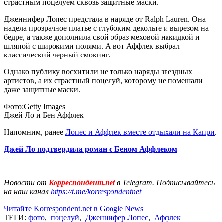
страстным поцелуем сквозь защитные маски.
Дженнифер Лопес предстала в наряде от Ralph Lauren. Она
надела прозрачное платье с глубоким декольте и вырезом на
бедре, а также дополнила свой образ меховой накидкой и
шляпой с широкими полями. А вот Аффлек выбрал
классический черный смокинг.
Однако публику восхитили не только наряды звездных
артистов, а их страстный поцелуй, которому не помешали
даже защитные маски.
Фото:Getty Images
Джей Ло и Бен Аффлек
Напомним, ранее
Лопес и Аффлек вместе отдыхали на Капри
.
Джей Ло подтвердила роман с Беном Аффлеком
Новости от
Корреспондент.net
в Telegram. Подписывайтесь
на наш канал
https://t.me/korrespondentnet
Читайте Korrespondent.net в Google News
ТЕГИ:
фото
,
поцелуй
,
Дженнифер Лопес
,
Аффлек