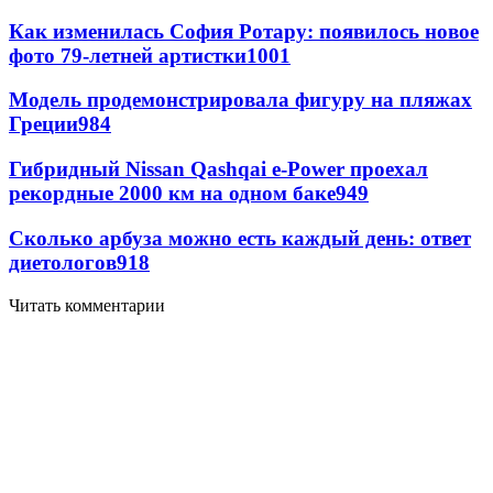
Как изменилась София Ротару: появилось новое
фото 79-летней артистки
1001
Модель продемонстрировала фигуру на пляжах
Греции
984
Гибридный Nissan Qashqai e-Power проехал
рекордные 2000 км на одном баке
949
Сколько арбуза можно есть каждый день: ответ
диетологов
918
Читать комментарии