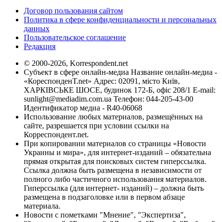
Договор пользования сайтом
Политика в сфере конфиденциальности и персональных
данных
Пользовательское соглашение
Редакция
© 2000-2026, Korrespondent.net
Субъект в сфере онлайн-медиа Название онлайн-медиа -
«КореспонденТ.net» Адрес: 02091, місто Київ,
ХАРКІВСЬКЕ ШОСЕ, будинок 172-Б, офіс 208/1 E-mail:
sunlight@mediadim.com.ua
Телефон: 044-205-43-00
Идентификатор медиа - R40-06068
Использование любых материалов, размещённых на
сайте, разрешается при условии ссылки на
Корреспондент.net.
При копировании материалов со страницы «Новости
Украины и мира», для интернет-изданий – обязательна
прямая открытая для поисковых систем гиперссылка.
Ссылка должна быть размещена в независимости от
полного либо частичного использования материалов.
Гиперссылка (для интернет- изданий) – должна быть
размещена в подзаголовке или в первом абзаце
материала.
Новости с пометками "Мнение", "Экспертиза",