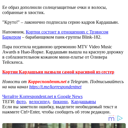
Ее образ дополнили солнцезащитные очки и волосы,
собранные в хвостик.
"Круто!" – лаконично подписала серию кадров Кардашьян.
Напомним,
Кортни состоит в отношениях с Трэвисом
Баркером
– барабанщиком панк-группы Blink-182.
Пара посетила недавнюю церемонию MTV Video Music
Awards в Нью-Йорке. Кардашьян вышла на красную дорожку
в соблазнительном кожаном мини-платье от Оливера
Тейскенса.
Кортни Кардашьян назвали самой красивой из сестер
Новости от
Корреспондент.net
в Telegram. Подписывайтесь
на наш канал
https://t.me/korrespondentnet
Читайте Korrespondent.net в Google News
ТЕГИ:
фото
,
велосипед
,
бикини
,
Кардашьяны
Если вы заметили ошибку, выделите необходимый текст и
нажмите Ctrl+Enter, чтобы сообщить об этом редакции.