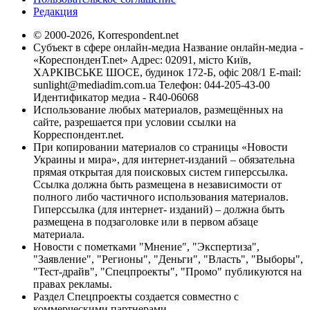
Редакция
© 2000-2026, Korrespondent.net
Субъект в сфере онлайн-медиа Название онлайн-медиа -
«КореспонденТ.net» Адрес: 02091, місто Київ,
ХАРКІВСЬКЕ ШОСЕ, будинок 172-Б, офіс 208/1 E-mail:
sunlight@mediadim.com.ua
Телефон: 044-205-43-00
Идентификатор медиа - R40-06068
Использование любых материалов, размещённых на
сайте, разрешается при условии ссылки на
Корреспондент.net.
При копировании материалов со страницы «Новости
Украины и мира», для интернет-изданий – обязательна
прямая открытая для поисковых систем гиперссылка.
Ссылка должна быть размещена в независимости от
полного либо частичного использования материалов.
Гиперссылка (для интернет- изданий) – должна быть
размещена в подзаголовке или в первом абзаце
материала.
Новости с пометками "Мнение", "Экспертиза",
"Заявление", "Регионы", "Деньги", "Власть", "Выборы",
"Тест-драйв", "Спецпроекты", "Промо" публикуются на
правах рекламы.
Раздел Спецпроекты создается совместно с
коммерческими партнерами.