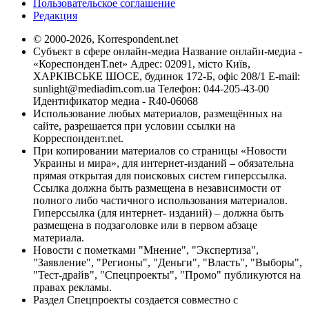
Пользовательское соглашение
Редакция
© 2000-2026, Korrespondent.net
Субъект в сфере онлайн-медиа Название онлайн-медиа -
«КореспонденТ.net» Адрес: 02091, місто Київ,
ХАРКІВСЬКЕ ШОСЕ, будинок 172-Б, офіс 208/1 E-mail:
sunlight@mediadim.com.ua
Телефон: 044-205-43-00
Идентификатор медиа - R40-06068
Использование любых материалов, размещённых на
сайте, разрешается при условии ссылки на
Корреспондент.net.
При копировании материалов со страницы «Новости
Украины и мира», для интернет-изданий – обязательна
прямая открытая для поисковых систем гиперссылка.
Ссылка должна быть размещена в независимости от
полного либо частичного использования материалов.
Гиперссылка (для интернет- изданий) – должна быть
размещена в подзаголовке или в первом абзаце
материала.
Новости с пометками "Мнение", "Экспертиза",
"Заявление", "Регионы", "Деньги", "Власть", "Выборы",
"Тест-драйв", "Спецпроекты", "Промо" публикуются на
правах рекламы.
Раздел Спецпроекты создается совместно с