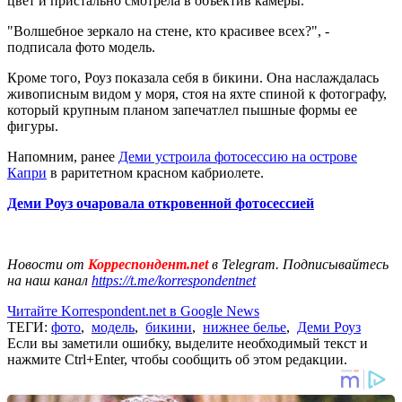
цвет и пристально смотрела в объектив камеры.
"Волшебное зеркало на стене, кто красивее всех?", -
подписала фото модель.
Кроме того, Роуз показала себя в бикини. Она наслаждалась
живописным видом у моря, стоя на яхте спиной к фотографу,
который крупным планом запечатлел пышные формы ее
фигуры.
Напомним, ранее
Деми устроила фотосессию на острове
Капри
в раритетном красном кабриолете.
Деми Роуз очаровала откровенной фотосессией
Новости от
Корреспондент.net
в Telegram. Подписывайтесь
на наш канал
https://t.me/korrespondentnet
Читайте Korrespondent.net в Google News
ТЕГИ:
фото
,
модель
,
бикини
,
нижнее белье
,
Деми Роуз
Если вы заметили ошибку, выделите необходимый текст и
нажмите Ctrl+Enter, чтобы сообщить об этом редакции.