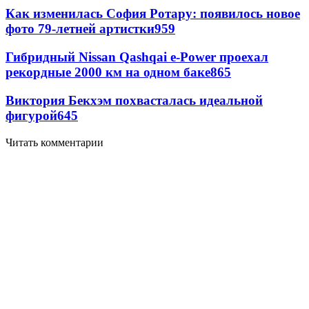
Как изменилась София Ротару: появилось новое
фото 79-летней артистки
959
Гибридный Nissan Qashqai e-Power проехал
рекордные 2000 км на одном баке
865
Виктория Бекхэм похвасталась идеальной
фигурой
645
Читать комментарии