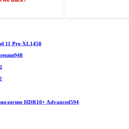
l 11 Pro XL
1458
реции
948
2
2
ехнологию HDR10+ Advanced
594