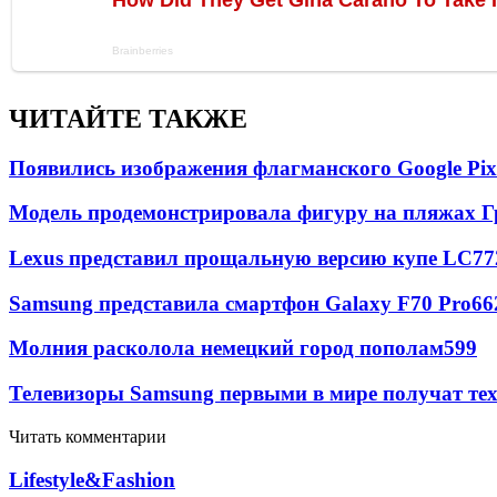
ЧИТАЙТЕ ТАКЖЕ
Появились изображения флагманского Google Pixe
Модель продемонстрировала фигуру на пляжах Г
Lexus представил прощальную версию купе LC
77
Samsung представила смартфон Galaxy F70 Pro
66
Молния расколола немецкий город пополам
599
Телевизоры Samsung первыми в мире получат т
Читать комментарии
Lifestyle&Fashion