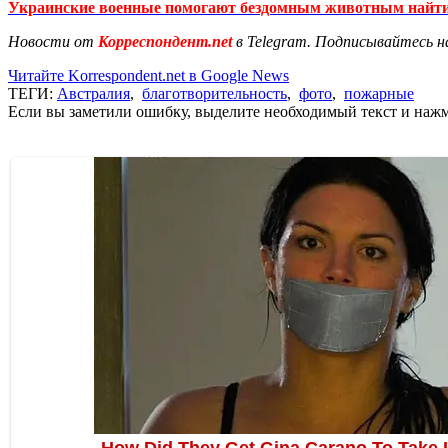
Украинские военные помогают бездомным животным найт
Новости от
Корреспондент.net
в Telegram. Подписывайтесь н
Читайте Korrespondent.net в Google News
ТЕГИ:
Австралия
,
благотворительность
,
фото
,
пожарные
Если вы заметили ошибку, выделите необходимый текст и нажми