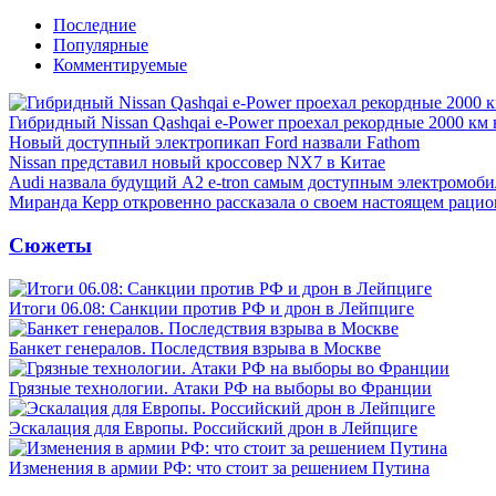
Последние
Популярные
Комментируемые
Гибридный Nissan Qashqai e-Power проехал рекордные 2000 км 
Новый доступный электропикап Ford назвали Fathom
Nissan представил новый кроссовер NX7 в Китае
Audi назвала будущий A2 e-tron самым доступным электромоби
Миранда Керр откровенно рассказала о своем настоящем рацио
Сюжеты
Итоги 06.08: Санкции против РФ и дрон в Лейпциге
Банкет генералов. Последствия взрыва в Москве
Грязные технологии. Атаки РФ на выборы во Франции
Эскалация для Европы. Российский дрон в Лейпциге
Изменения в армии РФ: что стоит за решением Путина