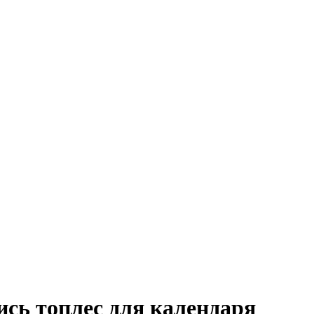
сь топлес для календаря