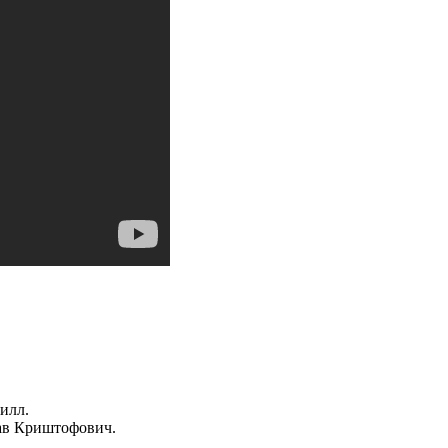
илл.
лав Криштофович.