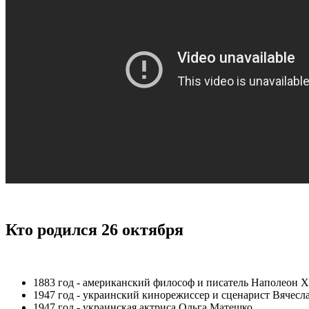
Кто родился 26 октября
1883 год - американский философ и писатель Наполеон Х
1947 год - украинский кинорежиссер и сценарист Вячес
1947 год - украинская актриса Ольга Матешко.