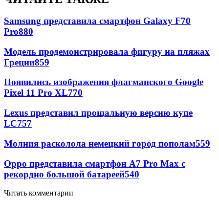
Samsung представила смартфон Galaxy F70
Pro
880
Модель продемонстрировала фигуру на пляжах
Греции
859
Появились изображения флагманского Google
Pixel 11 Pro XL
770
Lexus представил прощальную версию купе
LC
757
Молния расколола немецкий город пополам
559
Oppo представила смартфон A7 Pro Max с
рекордно большой батареей
540
Читать комментарии