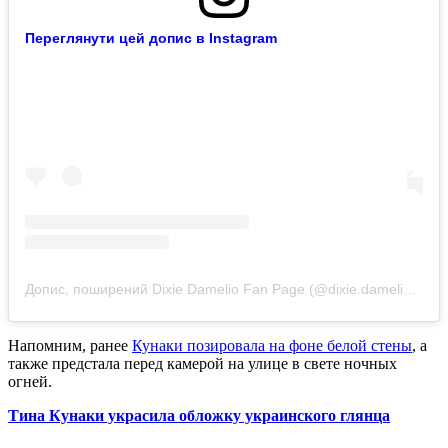
Переглянути цей допис в Instagram
Допис, поширений Dixie Damelio Fan Page (@dixie.dameliofan)
Напомним, ранее
Кунаки позировала на фоне белой стены
, а
также предстала перед камерой на улице в свете ночных
огней.
Тина Кунаки украсила обложку украинского глянца