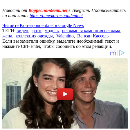
Новости от
Корреспондент.net
в Telegram. Подписывайтесь
на наш канал
https://t.me/korrespondentnet
Читайте Korrespondent.net в Google News
ТЕГИ:
видео
,
фото
,
модель
,
рекламная кампания реклама
,
жена
,
коллекция одежды
,
Valentino
,
Венсан Кассель
Если вы заметили ошибку, выделите необходимый текст и
нажмите Ctrl+Enter, чтобы сообщить об этом редакции.