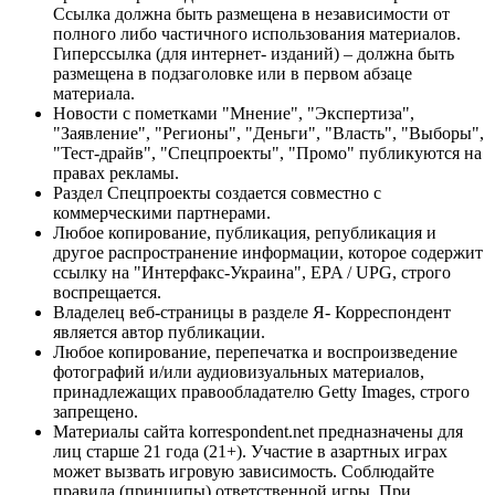
Ссылка должна быть размещена в независимости от
полного либо частичного использования материалов.
Гиперссылка (для интернет- изданий) – должна быть
размещена в подзаголовке или в первом абзаце
материала.
Новости с пометками "Мнение", "Экспертиза",
"Заявление", "Регионы", "Деньги", "Власть", "Выборы",
"Тест-драйв", "Спецпроекты", "Промо" публикуются на
правах рекламы.
Раздел Спецпроекты создается совместно с
коммерческими партнерами.
Любое копирование, публикация, републикация и
другое распространение информации, которое содержит
ссылку на "Интерфакс-Украина", EPA / UPG, строго
воспрещается.
Владелец веб-страницы в разделе Я- Корреспондент
является автор публикации.
Любое копирование, перепечатка и воспроизведение
фотографий и/или аудиовизуальных материалов,
принадлежащих правообладателю Getty Images, строго
запрещено.
Материалы сайта korrespondent.net предназначены для
лиц старше 21 года (21+). Участие в азартных играх
может вызвать игровую зависимость. Соблюдайте
правила (принципы) ответственной игры. При