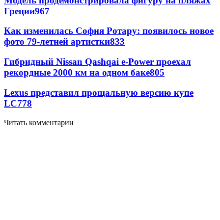
Модель продемонстрировала фигуру на пляжах
Греции
967
Как изменилась София Ротару: появилось новое
фото 79-летней артистки
833
Гибридный Nissan Qashqai e-Power проехал
рекордные 2000 км на одном баке
805
Lexus представил прощальную версию купе
LC
778
Читать комментарии