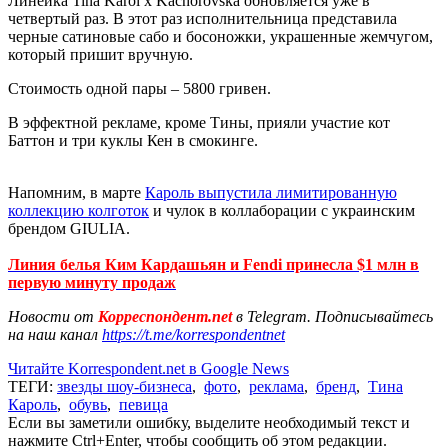
Линейка Tina Karol x Kachorovska обновляется уже в
четвертый раз. В этот раз исполнительница представила
черные сатиновые сабо и босоножки, украшенные жемчугом,
который пришит вручную.
Стоимость одной пары – 5800 гривен.
В эффектной рекламе, кроме Тины, прияли участие кот
Баттон и три куклы Кен в смокинге.
Напомним, в марте
Кароль выпустила лимитированную
коллекцию колготок
и чулок в коллаборации с украинским
брендом GIULIA.
Линия белья Ким Кардашьян и Fendi принесла $1 млн в
первую минуту продаж
Новости от
Корреспондент.net
в Telegram. Подписывайтесь
на наш канал
https://t.me/korrespondentnet
Читайте Korrespondent.net в Google News
ТЕГИ:
звезды шоу-бизнеса
,
фото
,
реклама
,
бренд
,
Тина
Кароль
,
обувь
,
певица
Если вы заметили ошибку, выделите необходимый текст и
нажмите Ctrl+Enter, чтобы сообщить об этом редакции.