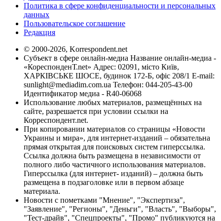
Политика в сфере конфиденциальности и персональных
данных
Пользовательское соглашение
Редакция
© 2000-2026, Korrespondent.net
Субъект в сфере онлайн-медиа Название онлайн-медиа -
«КореспонденТ.net» Адрес: 02091, місто Київ,
ХАРКІВСЬКЕ ШОСЕ, будинок 172-Б, офіс 208/1 E-mail:
sunlight@mediadim.com.ua
Телефон: 044-205-43-00
Идентификатор медиа - R40-06068
Использование любых материалов, размещённых на
сайте, разрешается при условии ссылки на
Корреспондент.net.
При копировании материалов со страницы «Новости
Украины и мира», для интернет-изданий – обязательна
прямая открытая для поисковых систем гиперссылка.
Ссылка должна быть размещена в независимости от
полного либо частичного использования материалов.
Гиперссылка (для интернет- изданий) – должна быть
размещена в подзаголовке или в первом абзаце
материала.
Новости с пометками "Мнение", "Экспертиза",
"Заявление", "Регионы", "Деньги", "Власть", "Выборы",
"Тест-драйв", "Спецпроекты", "Промо" публикуются на