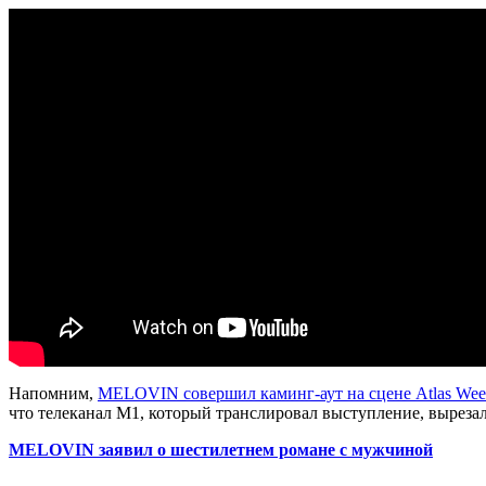
Напомним,
MELOVIN совершил каминг-аут на сцене Atlas Wee
что телеканал M1, который транслировал выступление, вырезал 
MELOVIN заявил о шестилетнем романе с мужчиной