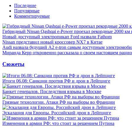
Последние
Популярные
Комментируемые
Гибридный Nissan Qashqai e-Power проехал рекордные 2000 км 
Новый доступный электропикап Ford назвали Fathom
Nissan представил новый кроссовер NX7 в Китае
Audi назвала будущий A2 e-tron самым доступным электромоби
Миранда Керр откровенно рассказала о своем настоящем рацио
Сюжеты
Итоги 06.08: Санкции против РФ и дрон в Лейпциге
Банкет генералов. Последствия взрыва в Москве
Грязные технологии. Атаки РФ на выборы во Франции
Эскалация для Европы. Российский дрон в Лейпциге
Изменения в армии РФ: что стоит за решением Путина