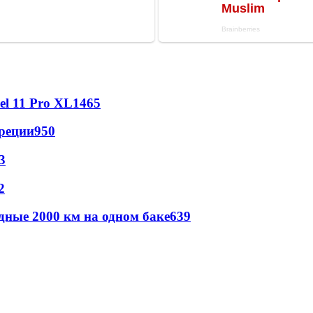
l 11 Pro XL
1465
реции
950
3
2
дные 2000 км на одном баке
639