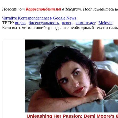
Новости от
Корреспондент.net
в Telegram. Подписывайтесь н
Читайте Korrespondent.net в Google News
ТЕГИ:
видео
,
бисексуальность
,
певец
,
каминг-аут
,
Melovin
Если вы заметили ошибку, выделите необходимый текст и нажми