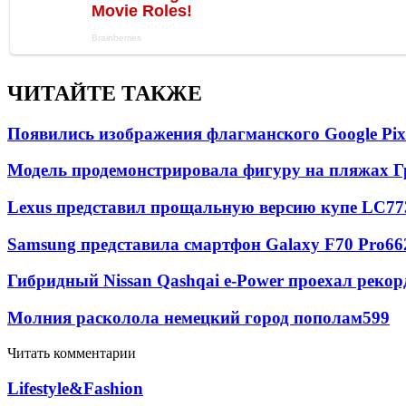
ЧИТАЙТЕ ТАКЖЕ
Появились изображения флагманского Google Pixe
Модель продемонстрировала фигуру на пляжах Г
Lexus представил прощальную версию купе LC
77
Samsung представила смартфон Galaxy F70 Pro
66
Гибридный Nissan Qashqai e-Power проехал рекор
Молния расколола немецкий город пополам
599
Читать комментарии
Lifestyle&Fashion