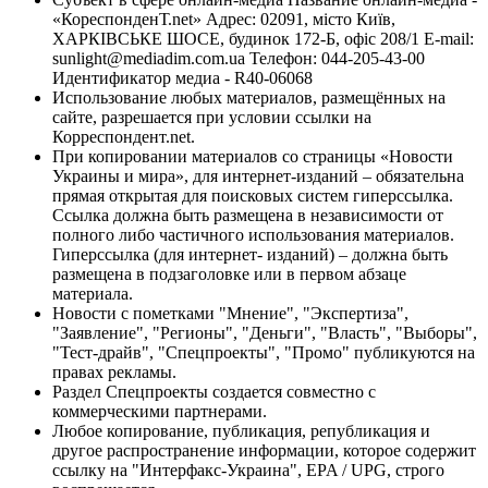
«КореспонденТ.net» Адрес: 02091, місто Київ,
ХАРКІВСЬКЕ ШОСЕ, будинок 172-Б, офіс 208/1 E-mail:
sunlight@mediadim.com.ua
Телефон: 044-205-43-00
Идентификатор медиа - R40-06068
Использование любых материалов, размещённых на
сайте, разрешается при условии ссылки на
Корреспондент.net.
При копировании материалов со страницы «Новости
Украины и мира», для интернет-изданий – обязательна
прямая открытая для поисковых систем гиперссылка.
Ссылка должна быть размещена в независимости от
полного либо частичного использования материалов.
Гиперссылка (для интернет- изданий) – должна быть
размещена в подзаголовке или в первом абзаце
материала.
Новости с пометками "Мнение", "Экспертиза",
"Заявление", "Регионы", "Деньги", "Власть", "Выборы",
"Тест-драйв", "Спецпроекты", "Промо" публикуются на
правах рекламы.
Раздел Спецпроекты создается совместно с
коммерческими партнерами.
Любое копирование, публикация, републикация и
другое распространение информации, которое содержит
ссылку на "Интерфакс-Украина", EPA / UPG, строго