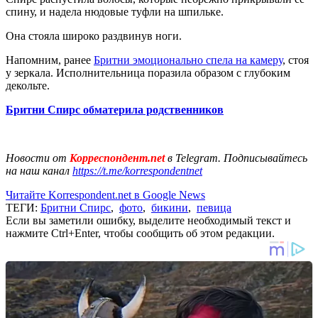
спину, и надела нюдовые туфли на шпильке.
Она стояла широко раздвинув ноги.
Напомним, ранее
Бритни эмоционально спела на камеру
, стоя
у зеркала. Исполнительница поразила образом с глубоким
декольте.
Бритни Спирс обматерила родственников
Новости от
Корреспондент.net
в Telegram. Подписывайтесь
на наш канал
https://t.me/korrespondentnet
Читайте Korrespondent.net в Google News
ТЕГИ:
Бритни Спирс
,
фото
,
бикини
,
певица
Если вы заметили ошибку, выделите необходимый текст и
нажмите Ctrl+Enter, чтобы сообщить об этом редакции.