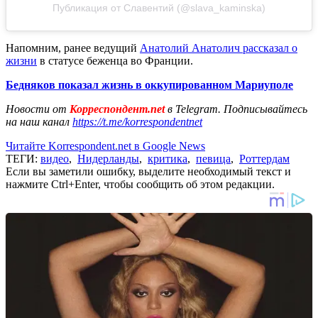
Публикация от Славентий (@slava_kaminska)
Напомним, ранее ведущий
Анатолий Анатолич рассказал о
жизни
в статусе беженца во Франции.
Бедняков показал жизнь в оккупированном Мариуполе
Новости от
Корреспондент.net
в Telegram. Подписывайтесь
на наш канал
https://t.me/korrespondentnet
Читайте Korrespondent.net в Google News
ТЕГИ:
видео
,
Нидерланды
,
критика
,
певица
,
Роттердам
Если вы заметили ошибку, выделите необходимый текст и
нажмите Ctrl+Enter, чтобы сообщить об этом редакции.