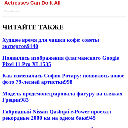
ЧИТАЙТЕ ТАКЖЕ
Худшее время для чашки кофе: советы
экспертов
9140
Появились изображения флагманского Google
Pixel 11 Pro XL
1535
Как изменилась София Ротару: появилось новое
фото 79-летней артистки
998
Модель продемонстрировала фигуру на пляжах
Греции
983
Гибридный Nissan Qashqai e-Power проехал
рекордные 2000 км на одном баке
945