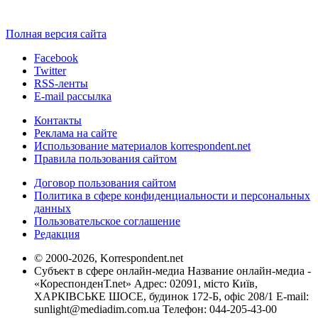
Полная версия сайта
Facebook
Twitter
RSS-ленты
E-mail рассылка
Контакты
Реклама на сайте
Использование материалов korrespondent.net
Правила пользования сайтом
Договор пользования сайтом
Политика в сфере конфиденциальности и персональных
данных
Пользовательское соглашение
Редакция
© 2000-2026, Korrespondent.net
Субъект в сфере онлайн-медиа Название онлайн-медиа -
«КореспонденТ.net» Адрес: 02091, місто Київ,
ХАРКІВСЬКЕ ШОСЕ, будинок 172-Б, офіс 208/1 E-mail:
sunlight@mediadim.com.ua
Телефон: 044-205-43-00