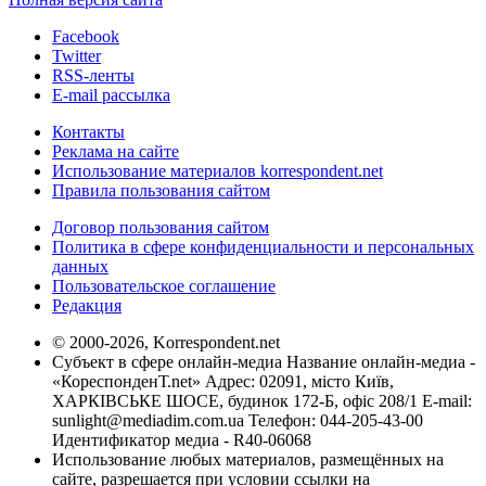
Facebook
Twitter
RSS-ленты
E-mail рассылка
Контакты
Реклама на сайте
Использование материалов korrespondent.net
Правила пользования сайтом
Договор пользования сайтом
Политика в сфере конфиденциальности и персональных
данных
Пользовательское соглашение
Редакция
© 2000-2026, Korrespondent.net
Субъект в сфере онлайн-медиа Название онлайн-медиа -
«КореспонденТ.net» Адрес: 02091, місто Київ,
ХАРКІВСЬКЕ ШОСЕ, будинок 172-Б, офіс 208/1 E-mail:
sunlight@mediadim.com.ua
Телефон: 044-205-43-00
Идентификатор медиа - R40-06068
Использование любых материалов, размещённых на
сайте, разрешается при условии ссылки на