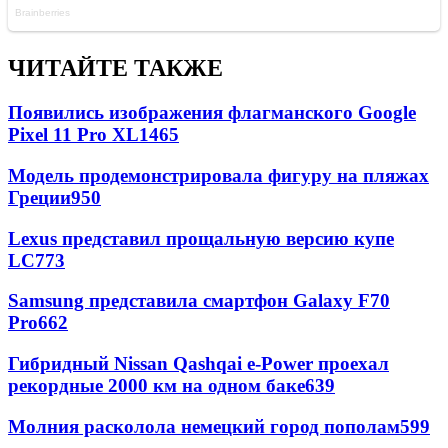
ЧИТАЙТЕ ТАКЖЕ
Появились изображения флагманского Google
Pixel 11 Pro XL
1465
Модель продемонстрировала фигуру на пляжах
Греции
950
Lexus представил прощальную версию купе
LC
773
Samsung представила смартфон Galaxy F70
Pro
662
Гибридный Nissan Qashqai e-Power проехал
рекордные 2000 км на одном баке
639
Молния расколола немецкий город пополам
599