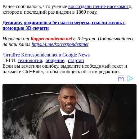
Ранее сообщалось, что ученые
воссоздали пение насекомог
о,
которое в последний раз видели в 1869 году.
Девочке, родившейся без части черепа, спасли жизнь с
помощью 3D-печати
Новости от
Корреспондент.net
в Telegram. Подписывайтесь
на наш канал
https://t.me/korrespondentnet
Читайте Korrespondent.net в Google News
ТЕГИ:
технология
,
общение
,
стартап
Если вы заметили ошибку, выделите необходимый текст и
нажмите Ctrl+Enter, чтобы сообщить об этом редакции.