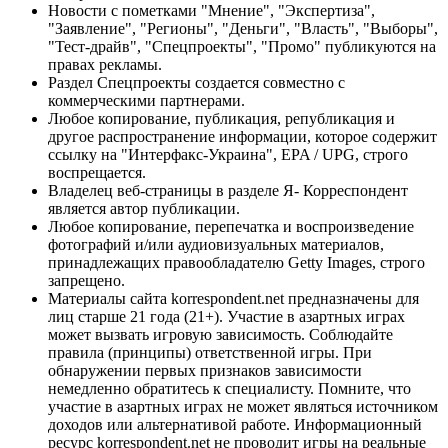
Новости с пометками "Мнение", "Экспертиза",
"Заявление", "Регионы", "Деньги", "Власть", "Выборы",
"Тест-драйв", "Спецпроекты", "Промо" публикуются на
правах рекламы.
Раздел Спецпроекты создается совместно с
коммерческими партнерами.
Любое копирование, публикация, републикация и
другое распространение информации, которое содержит
ссылку на "Интерфакс-Украина", EPA / UPG, строго
воспрещается.
Владелец веб-страницы в разделе Я- Корреспондент
является автор публикации.
Любое копирование, перепечатка и воспроизведение
фотографий и/или аудиовизуальных материалов,
принадлежащих правообладателю Getty Images, строго
запрещено.
Материалы сайта korrespondent.net предназначены для
лиц старше 21 года (21+). Участие в азартных играх
может вызвать игровую зависимость. Соблюдайте
правила (принципы) ответственной игры. При
обнаружении первых признаков зависимости
немедленно обратитесь к специалисту. Помните, что
участие в азартных играх не может являться источником
доходов или альтернативой работе. Информационный
ресурс korrespondent.net не проводит игры на реальные