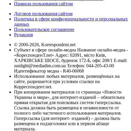
Правила пользования сайтом
Договор пользования сайтом
Политика в сфере конфиденциальности и персональных
данных
Пользовательское соглашение
Редакция
© 2000-2026, Korrespondent.net
Субъект в сфере онлайн-медиа Название онлайн-медиа -
«КореспонденТ.net» Адрес: 02091, місто Київ,
ХАРКІВСЬКЕ ШОСЕ, будинок 172-Б, офіс 208/1 E-mail:
sunlight@mediadim.com.ua
Телефон: 044-205-43-00
Идентификатор медиа - R40-06068
Использование любых материалов, размещённых на
сайте, разрешается при условии ссылки на
Корреспондент.net.
При копировании материалов со страницы «Новости
Украины и мира», для интернет-изданий – обязательна
прямая открытая для поисковых систем гиперссылка.
Ссылка должна быть размещена в независимости от
полного либо частичного использования материалов.
Гиперссылка (для интернет- изданий) – должна быть
размещена в подзаголовке или в первом абзаце
материала.