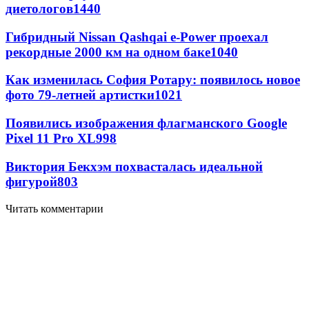
диетологов
1440
Гибридный Nissan Qashqai e-Power проехал
рекордные 2000 км на одном баке
1040
Как изменилась София Ротару: появилось новое
фото 79-летней артистки
1021
Появились изображения флагманского Google
Pixel 11 Pro XL
998
Виктория Бекхэм похвасталась идеальной
фигурой
803
Читать комментарии