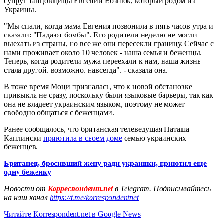
супруг танцовщицы Евгений Вознюк, который родом из
Украины.
"Мы спали, когда мама Евгения позвонила в пять часов утра и
сказали: "Падают бомбы". Его родители неделю не могли
выехать из страны, но все же они пересекли границу. Сейчас с
нами проживает около 10 человек - наша семья и беженцы.
Теперь, когда родители мужа переехали к нам, наша жизнь
стала другой, возможно, навсегда", - сказала она.
В тоже время Моци призналась, что к новой обстановке
привыкла не сразу, поскольку были языковые барьеры, так как
она не владеет украинским языком, поэтому не может
свободно общаться с беженцами.
Ранее сообщалось, что британская телеведущая Наташа
Каплински
приютила в своем доме
семью украинских
беженцев.
Британец, бросивший жену ради украинки, приютил еще
одну беженку
Новости от
Корреспондент.net
в Telegram. Подписывайтесь
на наш канал
https://t.me/korrespondentnet
Читайте Korrespondent.net в Google News