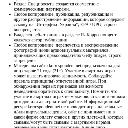
Раздел Спецпроекты создается совместно с
коммерческими партнерами.
Любое копирование, публикация, републикация и
другое распространение информации, которое содержит
ссылку на "Интерфакс-Украина", EPA / UPG, строго
воспрещается.
Владелец веб-страницы в разделе Я- Корреспондент
является автор публикации.
Любое копирование, перепечатка и воспроизведение
фотографий и/или аудиовизуальных материалов,
принадлежащих правообладателю Getty Images, строго
запрещено.
Материалы сайта korrespondent.net предназначены для
лиц старше 21 года (21+). Участие в азартных играх
может вызвать игровую зависимость. Соблюдайте
правила (принципы) ответственной игры. При
обнаружении первых признаков зависимости
немедленно обратитесь к специалисту. Помните, что
участие в азартных играх не может являться источником
доходов или альтернативой работе. Информационный
ресурс korrespondent.net не проводит игры на реальные
и/или виртуальные деньги, сайт не принимает ни в
какой форме оплату ставок и других платежей, которые
связаны/могут быть связаны с азартными играми,
букмекерами или тотализаторами. Какие-либо