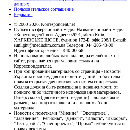
данных
Пользовательское соглашение
Редакция
© 2000-2026, Korrespondent.net
Субъект в сфере онлайн-медиа Название онлайн-медиа -
«КореспонденТ.net» Адрес: 02091, місто Київ,
ХАРКІВСЬКЕ ШОСЕ, будинок 172-Б, офіс 208/1 E-mail:
sunlight@mediadim.com.ua
Телефон: 044-205-43-00
Идентификатор медиа - R40-06068
Использование любых материалов, размещённых на
сайте, разрешается при условии ссылки на
Корреспондент.net.
При копировании материалов со страницы «Новости
Украины и мира», для интернет-изданий – обязательна
прямая открытая для поисковых систем гиперссылка.
Ссылка должна быть размещена в независимости от
полного либо частичного использования материалов.
Гиперссылка (для интернет- изданий) – должна быть
размещена в подзаголовке или в первом абзаце
материала.
Новости с пометками "Мнение", "Экспертиза",
"Заявление", "Регионы", "Деньги", "Власть", "Выборы",
"Тест-драйв", "Спецпроекты", "Промо" публикуются на
правах рекламы.