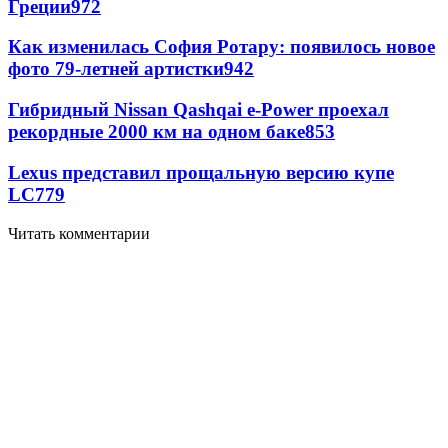
Греции
972
Как изменилась София Ротару: появилось новое
фото 79-летней артистки
942
Гибридный Nissan Qashqai e-Power проехал
рекордные 2000 км на одном баке
853
Lexus представил прощальную версию купе
LC
779
Читать комментарии