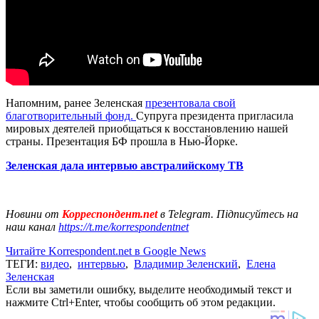
Напомним, ранее Зеленская
презентовала свой
благотворительный фонд.
Супруга президента пригласила
мировых деятелей приобщаться к восстановлению нашей
страны. Презентация БФ прошла в Нью-Йорке.
Зеленская дала интервью австралийскому ТВ
Новини от
Корреспондент.net
в Telegram. Підписуйтесь на
наш канал
https://t.me/korrespondentnet
Читайте Korrespondent.net в Google News
ТЕГИ:
видео
,
интервью
,
Владимир Зеленский
,
Елена
Зеленская
Если вы заметили ошибку, выделите необходимый текст и
нажмите Ctrl+Enter, чтобы сообщить об этом редакции.