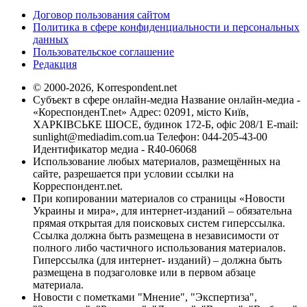
Договор пользования сайтом
Политика в сфере конфиденциальности и персональных
данных
Пользовательское соглашение
Редакция
© 2000-2026, Korrespondent.net
Субъект в сфере онлайн-медиа Название онлайн-медиа -
«КореспонденТ.net» Адрес: 02091, місто Київ,
ХАРКІВСЬКЕ ШОСЕ, будинок 172-Б, офіс 208/1 E-mail:
sunlight@mediadim.com.ua
Телефон: 044-205-43-00
Идентификатор медиа - R40-06068
Использование любых материалов, размещённых на
сайте, разрешается при условии ссылки на
Корреспондент.net.
При копировании материалов со страницы «Новости
Украины и мира», для интернет-изданий – обязательна
прямая открытая для поисковых систем гиперссылка.
Ссылка должна быть размещена в независимости от
полного либо частичного использования материалов.
Гиперссылка (для интернет- изданий) – должна быть
размещена в подзаголовке или в первом абзаце
материала.
Новости с пометками "Мнение", "Экспертиза",