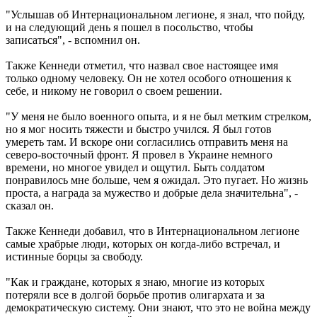
"Услышав об Интернациональном легионе, я знал, что пойду,
и на следующий день я пошел в посольство, чтобы
записаться", - вспомнил он.
Также Кеннеди отметил, что назвал свое настоящее имя
только одному человеку. Он не хотел особого отношения к
себе, и никому не говорил о своем решении.
"У меня не было военного опыта, и я не был метким стрелком,
но я мог носить тяжести и быстро учился. Я был готов
умереть там. И вскоре они согласились отправить меня на
северо-восточный фронт. Я провел в Украине немного
времени, но многое увидел и ощутил. Быть солдатом
понравилось мне больше, чем я ожидал. Это пугает. Но жизнь
проста, а награда за мужество и добрые дела значительна", -
сказал он.
Также Кеннеди добавил, что в Интернациональном легионе
самые храбрые люди, которых он когда-либо встречал, и
истинные борцы за свободу.
"Как и граждане, которых я знаю, многие из которых
потеряли все в долгой борьбе против олигархата и за
демократическую систему. Они знают, что это не война между