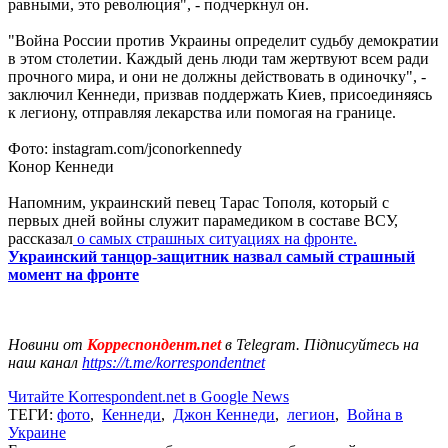
равными, это революция", - подчеркнул он.
"Война России против Украины определит судьбу демократии
в этом столетии. Каждый день люди там жертвуют всем ради
прочного мира, и они не должны действовать в одиночку", -
заключил Кеннеди, призвав поддержать Киев, присоединяясь
к легиону, отправляя лекарства или помогая на границе.
Фото: instagram.com/jconorkennedy
Конор Кеннеди
Напомним, украинский певец Тарас Тополя, который с
первых дней войны служит парамедиком в составе ВСУ,
рассказал
о самых страшных ситуациях на фронте.
Украинский танцор-защитник назвал самый страшный
момент на фронте
Новини от
Корреспондент.net
в Telegram. Підписуйтесь на
наш канал
https://t.me/korrespondentnet
Читайте Korrespondent.net в Google News
ТЕГИ:
фото
,
Кеннеди
,
Джон Кеннеди
,
легион
,
Война в
Украине