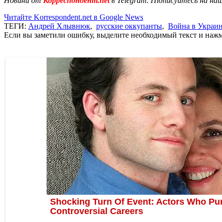
Новини от
Корреспондент.net
в Telegram. Підписуйтесь на на
Читайте Korrespondent.net в Google News
ТЕГИ:
Андрей Хлывнюк
,
русские оккупанты
,
Война в Украи
Если вы заметили ошибку, выделите необходимый текст и нажми