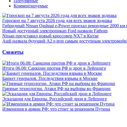
Популярные
Комментируемые
Гороскоп на 7 августа 2026 года для всех знаков зодиака
Гибридный Nissan Qashqai e-Power проехал рекордные 2000 км 
Новый доступный электропикап Ford назвали Fathom
Nissan представил новый кроссовер NX7 в Китае
Audi назвала будущий A2 e-tron самым доступным электромоби
Сюжеты
Итоги 06.08: Санкции против РФ и дрон в Лейпциге
Банкет генералов. Последствия взрыва в Москве
Грязные технологии. Атаки РФ на выборы во Франции
Эскалация для Европы. Российский дрон в Лейпциге
Изменения в армии РФ: что стоит за решением Путина