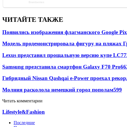
ЧИТАЙТЕ ТАКЖЕ
Появились изображения флагманского Google Pixe
Модель продемонстрировала фигуру на пляжах Г
Lexus представил прощальную версию купе LC
77
Samsung представила смартфон Galaxy F70 Pro
66
Гибридный Nissan Qashqai e-Power проехал рекор
Молния расколола немецкий город пополам
599
Читать комментарии
Lifestyle&Fashion
Последние