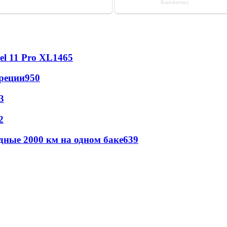
l 11 Pro XL
1465
реции
950
3
2
дные 2000 км на одном баке
639