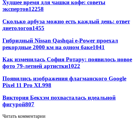
Худшее время для чашки кофе: советы
экспертов
12258
Сколько арбуза можно есть каждый день: ответ
диетологов
1455
Гибридный Nissan Qashqai e-Power проехал
рекордные 2000 км на одном баке
1041
Как изменилась София Ротару: появилось новое
фото 79-летней артистки
1022
Появились изображения флагманского Google
Pixel 11 Pro XL
998
Виктория Бекхэм похвасталась идеальной
фигурой
807
Читать комментарии