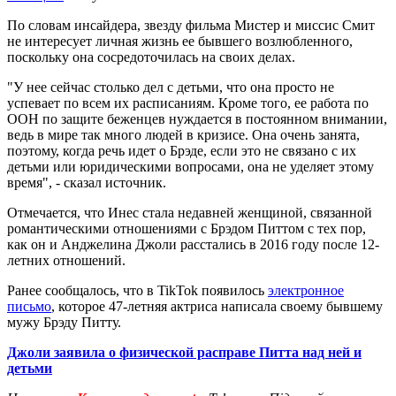
По словам инсайдера, звезду фильма Мистер и миссис Смит
не интересует личная жизнь ее бывшего возлюбленного,
поскольку она сосредоточилась на своих делах.
"У нее сейчас столько дел с детьми, что она просто не
успевает по всем их расписаниям. Кроме того, ее работа по
ООН по защите беженцев нуждается в постоянном внимании,
ведь в мире так много людей в кризисе. Она очень занята,
поэтому, когда речь идет о Брэде, если это не связано с их
детьми или юридическими вопросами, она не уделяет этому
время", - сказал источник.
Отмечается, что Инес стала недавней женщиной, связанной
романтическими отношениями с Брэдом Питтом с тех пор,
как он и Анджелина Джоли расстались в 2016 году после 12-
летних отношений.
Ранее сообщалось, что в TikTok появилось
электронное
письмо
, которое 47-летняя актриса написала своему бывшему
мужу Брэду Питту.
Джоли заявила о физической расправе Питта над ней и
детьми