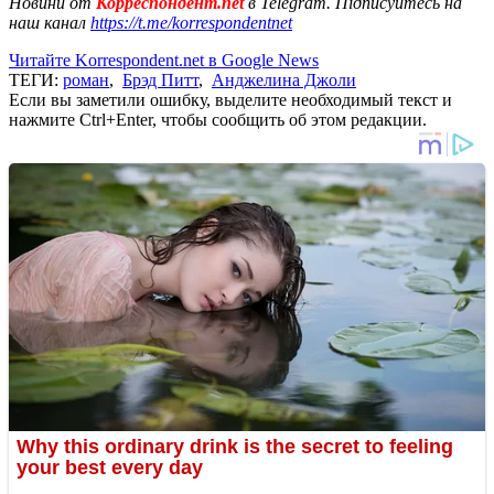
Новини от
Корреспондент.net
в Telegram. Підписуйтесь на
наш канал
https://t.me/korrespondentnet
Читайте Korrespondent.net в Google News
ТЕГИ:
роман
,
Брэд Питт
,
Анджелина Джоли
Если вы заметили ошибку, выделите необходимый текст и
нажмите Ctrl+Enter, чтобы сообщить об этом редакции.