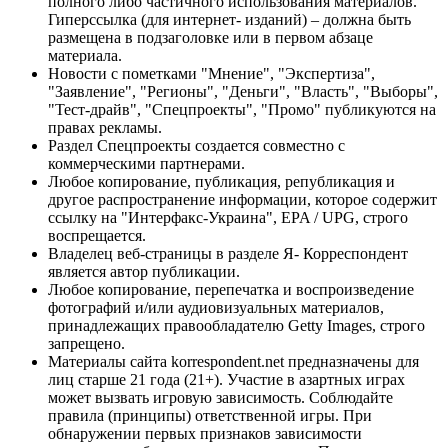
полного либо частичного использования материалов.
Гиперссылка (для интернет- изданий) – должна быть
размещена в подзаголовке или в первом абзаце
материала.
Новости с пометками "Мнение", "Экспертиза",
"Заявление", "Регионы", "Деньги", "Власть", "Выборы",
"Тест-драйв", "Спецпроекты", "Промо" публикуются на
правах рекламы.
Раздел Спецпроекты создается совместно с
коммерческими партнерами.
Любое копирование, публикация, републикация и
другое распространение информации, которое содержит
ссылку на "Интерфакс-Украина", EPA / UPG, строго
воспрещается.
Владелец веб-страницы в разделе Я- Корреспондент
является автор публикации.
Любое копирование, перепечатка и воспроизведение
фотографий и/или аудиовизуальных материалов,
принадлежащих правообладателю Getty Images, строго
запрещено.
Материалы сайта korrespondent.net предназначены для
лиц старше 21 года (21+). Участие в азартных играх
может вызвать игровую зависимость. Соблюдайте
правила (принципы) ответственной игры. При
обнаружении первых признаков зависимости