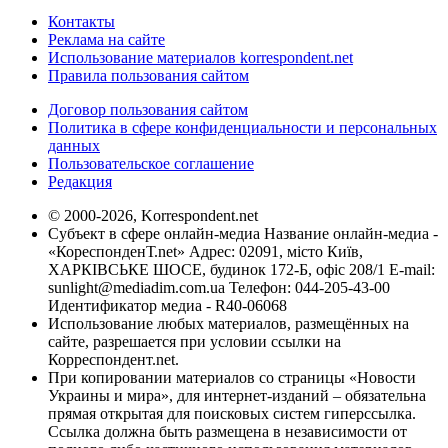
Контакты
Реклама на сайте
Использование материалов korrespondent.net
Правила пользования сайтом
Договор пользования сайтом
Политика в сфере конфиденциальности и персональных
данных
Пользовательское соглашение
Редакция
© 2000-2026, Korrespondent.net
Субъект в сфере онлайн-медиа Название онлайн-медиа -
«КореспонденТ.net» Адрес: 02091, місто Київ,
ХАРКІВСЬКЕ ШОСЕ, будинок 172-Б, офіс 208/1 E-mail:
sunlight@mediadim.com.ua
Телефон: 044-205-43-00
Идентификатор медиа - R40-06068
Использование любых материалов, размещённых на
сайте, разрешается при условии ссылки на
Корреспондент.net.
При копировании материалов со страницы «Новости
Украины и мира», для интернет-изданий – обязательна
прямая открытая для поисковых систем гиперссылка.
Ссылка должна быть размещена в независимости от