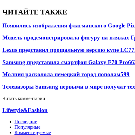
ЧИТАЙТЕ ТАКЖЕ
Появились изображения флагманского Google Pixe
Модель продемонстрировала фигуру на пляжах Г
Lexus представил прощальную версию купе LC
77
Samsung представила смартфон Galaxy F70 Pro
66
Молния расколола немецкий город пополам
599
Телевизоры Samsung первыми в мире получат т
Читать комментарии
Lifestyle&Fashion
Последние
Популярные
Комментируемые