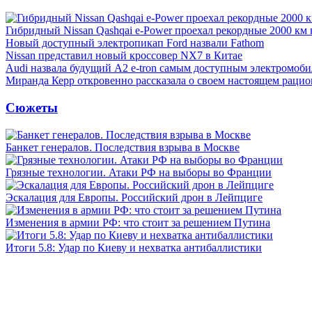
Гибридный Nissan Qashqai e-Power проехал рекордные 2000 км 
Новый доступный электропикап Ford назвали Fathom
Nissan представил новый кроссовер NX7 в Китае
Audi назвала будущий A2 e-tron самым доступным электромоби
Миранда Керр откровенно рассказала о своем настоящем рацио
Сюжеты
Банкет генералов. Последствия взрыва в Москве
Грязные технологии. Атаки РФ на выборы во Франции
Эскалация для Европы. Российский дрон в Лейпциге
Изменения в армии РФ: что стоит за решением Путина
Итоги 5.8: Удар по Киеву и нехватка антибаллистики