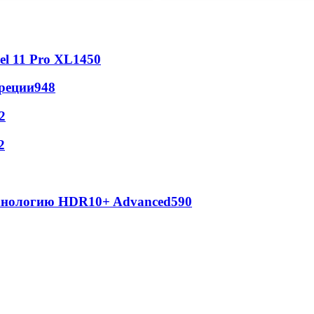
l 11 Pro XL
1450
реции
948
2
2
ехнологию HDR10+ Advanced
590