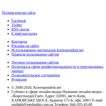
Полная версия сайта
Facebook
Twitter
RSS-ленты
E-mail рассылка
Контакты
Реклама на сайте
Использование материалов korrespondent.net
Правила пользования сайтом
Договор пользования сайтом
Политика в сфере конфиденциальности и персональных
данных
Пользовательское соглашение
Редакция
© 2000-2026, Korrespondent.net
Субъект в сфере онлайн-медиа Название онлайн-медиа -
«КореспонденТ.net» Адрес: 02091, місто Київ,
ХАРКІВСЬКЕ ШОСЕ, будинок 172-Б, офіс 208/1 E-mail:
sunlight@mediadim.com.ua
Телефон: 044-205-43-00