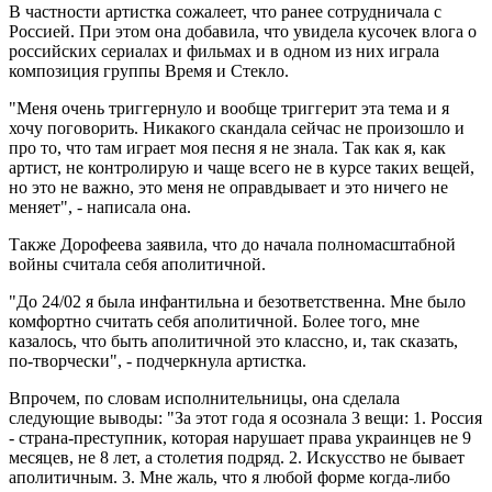
В частности артистка сожалеет, что ранее сотрудничала с
Россией. При этом она добавила, что увидела кусочек влога о
российских сериалах и фильмах и в одном из них играла
композиция группы Время и Стекло.
"Меня очень триггернуло и вообще триггерит эта тема и я
хочу поговорить. Никакого скандала сейчас не произошло и
про то, что там играет моя песня я не знала. Так как я, как
артист, не контролирую и чаще всего не в курсе таких вещей,
но это не важно, это меня не оправдывает и это ничего не
меняет", - написала она.
Также Дорофеева заявила, что до начала полномасштабной
войны считала себя аполитичной.
"До 24/02 я была инфантильна и безответственна. Мне было
комфортно считать себя аполитичной. Более того, мне
казалось, что быть аполитичной это классно, и, так сказать,
по-творчески", - подчеркнула артистка.
Впрочем, по словам исполнительницы, она сделала
следующие выводы: "За этот года я осознала 3 вещи: 1. Россия
- страна-преступник, которая нарушает права украинцев не 9
месяцев, не 8 лет, а столетия подряд. 2. Искусство не бывает
аполитичным. 3. Мне жаль, что я любой форме когда-либо