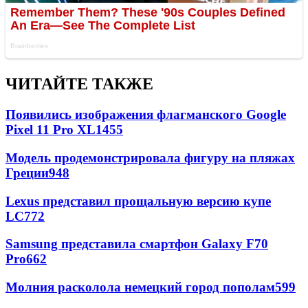
ЧИТАЙТЕ ТАКЖЕ
Появились изображения флагманского Google
Pixel 11 Pro XL
1455
Модель продемонстрировала фигуру на пляжах
Греции
948
Lexus представил прощальную версию купе
LC
772
Samsung представила смартфон Galaxy F70
Pro
662
Молния расколола немецкий город пополам
599