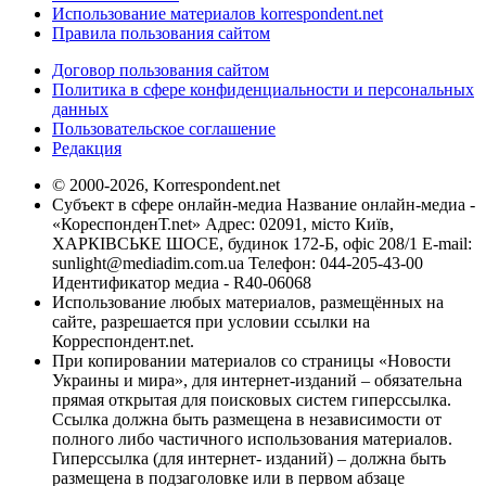
Использование материалов korrespondent.net
Правила пользования сайтом
Договор пользования сайтом
Политика в сфере конфиденциальности и персональных
данных
Пользовательское соглашение
Редакция
© 2000-2026, Korrespondent.net
Субъект в сфере онлайн-медиа Название онлайн-медиа -
«КореспонденТ.net» Адрес: 02091, місто Київ,
ХАРКІВСЬКЕ ШОСЕ, будинок 172-Б, офіс 208/1 E-mail:
sunlight@mediadim.com.ua
Телефон: 044-205-43-00
Идентификатор медиа - R40-06068
Использование любых материалов, размещённых на
сайте, разрешается при условии ссылки на
Корреспондент.net.
При копировании материалов со страницы «Новости
Украины и мира», для интернет-изданий – обязательна
прямая открытая для поисковых систем гиперссылка.
Ссылка должна быть размещена в независимости от
полного либо частичного использования материалов.
Гиперссылка (для интернет- изданий) – должна быть
размещена в подзаголовке или в первом абзаце