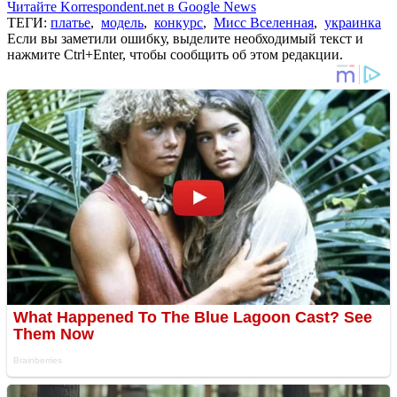
Читайте Korrespondent.net в Google News
ТЕГИ:
платье
,
модель
,
конкурс
,
Мисс Вселенная
,
украинка
Если вы заметили ошибку, выделите необходимый текст и
нажмите Ctrl+Enter, чтобы сообщить об этом редакции.