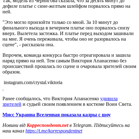
Так, модель из Чернигова сказала, что за десять минут до
дефиле платье с сине-желтым шлейфом порвалось прямо на
ней.
"Это могло произойти только со мной. За 10 минут до
финального выхода в вечернем платье оно порвалось снизу
вверх. Вылетела застежка. И платье перед выходом зашивали
на мне. Я очень переживала, чтобы оно не разорвалось на
сцене", - рассказала она.
Впрочем, команда конкурса быстро отреагировала и зашила
наряд прямо на ней. Тем самым Виктория Апанасенко без
происшествий прошлась по сцене и очаровала зрителей своим
образом.
instagram.com/crystal.viktoria
Ранее сообщалось, что Виктория Апанасенко
удивила
зрителей
и судьей своим появлением в костюме Воин Света.
Мисс Украина Вселенная показала кадры с шоу
Новини від
Корреспондент.net
в Telegram. Підписуйтесь на
наш канал
https://t.me/korrespondentnet