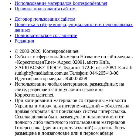
Использование материалов korrespondent.net
Правила пользования сайтом
Договор пользования сайтом
Политика в сфере конфиденциальности и персональных
данных
Пользовательское соглашение
Редакция
© 2000-2026, Korrespondent.net
Субъект в сфере онлайн-медиа Название онлайн-медиа -
«КореспонденТ.net» Адрес: 02091, місто Київ,
ХАРКІВСЬКЕ ШОСЕ, будинок 172-Б, офіс 208/1 E-mail:
sunlight@mediadim.com.ua
Телефон: 044-205-43-00
Идентификатор медиа - R40-06068
Использование любых материалов, размещённых на
сайте, разрешается при условии ссылки на
Корреспондент.net.
При копировании материалов со страницы «Новости
Украины и мира», для интернет-изданий – обязательна
прямая открытая для поисковых систем гиперссылка.
Ссылка должна быть размещена в независимости от
полного либо частичного использования материалов.
Гиперссылка (для интернет- изданий) – должна быть
размещена в подзаголовке или в первом абзаце