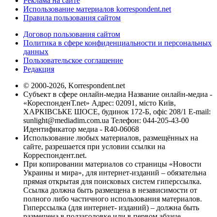
Реклама на сайте
Использование материалов korrespondent.net
Правила пользования сайтом
Договор пользования сайтом
Политика в сфере конфиденциальности и персональных
данных
Пользовательское соглашение
Редакция
© 2000-2026, Korrespondent.net
Субъект в сфере онлайн-медиа Название онлайн-медиа -
«КореспонденТ.net» Адрес: 02091, місто Київ,
ХАРКІВСЬКЕ ШОСЕ, будинок 172-Б, офіс 208/1 E-mail:
sunlight@mediadim.com.ua
Телефон: 044-205-43-00
Идентификатор медиа - R40-06068
Использование любых материалов, размещённых на
сайте, разрешается при условии ссылки на
Корреспондент.net.
При копировании материалов со страницы «Новости
Украины и мира», для интернет-изданий – обязательна
прямая открытая для поисковых систем гиперссылка.
Ссылка должна быть размещена в независимости от
полного либо частичного использования материалов.
Гиперссылка (для интернет- изданий) – должна быть
размещена в подзаголовке или в первом абзаце