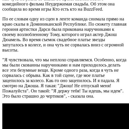
комедийного фильма Неудержимая свадьба. Об этом она
сообщила во время игры Кто есть кто на BuzzFeed.
По ее словам одну из сцен в ленте команда снимала прямо на
краю скалы в Доминиканской Республике. По сюжету главная
героиня артистки Дарси была прикована наручниками к
своему возлюбленному Тому, которого играл актер Джош
Дюамель. Во время съемок свадебное платье звезды
запуталось в колесе, и она чуть не сорвалась вниз с огромной
высоты.
"Я чувствовала, что мы неплохо справляемся. Особенно, когда
мы были скованны наручниками и нам приходилось делать
все эти безумные вещи. Кроме одного раза, когда я чуть не
сорвалась с обрыва. Как в той сцене, где мое платье
зацепилось за колесо. Как-то оно зацепилось. И я падала. Я
смотрю на Джоша. Я такая: "Джош! Не отпускай меня!
Пожалуйста". Он такой: "Я держу тебя! Ты идешь, мы идем".
Это было страшно до чертиков", - сказала она.