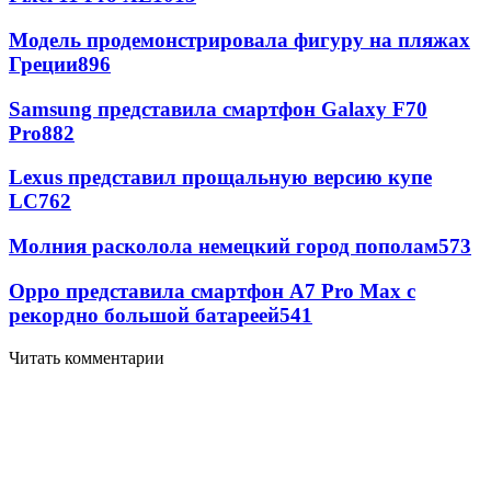
Модель продемонстрировала фигуру на пляжах
Греции
896
Samsung представила смартфон Galaxy F70
Pro
882
Lexus представил прощальную версию купе
LC
762
Молния расколола немецкий город пополам
573
Oppo представила смартфон A7 Pro Max с
рекордно большой батареей
541
Читать комментарии