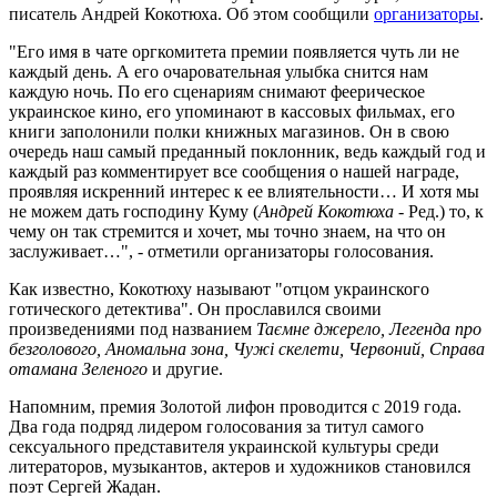
писатель Андрей Кокотюха. Об этом сообщили
организаторы
.
"Его имя в чате оргкомитета премии появляется чуть ли не
каждый день. А его очаровательная улыбка снится нам
каждую ночь. По его сценариям снимают феерическое
украинское кино, его упоминают в кассовых фильмах, его
книги заполонили полки книжных магазинов. Он в свою
очередь наш самый преданный поклонник, ведь каждый год и
каждый раз комментирует все сообщения о нашей награде,
проявляя искренний интерес к ее влиятельности… И хотя мы
не можем дать господину Куму (
Андрей Кокотюха
- Ред.) то, к
чему он так стремится и хочет, мы точно знаем, на что он
заслуживает…", - отметили организаторы голосования.
Как известно, Кокотюху называют "отцом украинского
готического детектива". Он прославился своими
произведениями под названием
Таємне джерело, Легенда про
безголового, Аномальна зона, Чужі скелети, Червоний, Справа
отамана Зеленого
и другие.
Напомним, премия Золотой лифон проводится с 2019 года.
Два года подряд лидером голосования за титул самого
сексуального представителя украинской культуры среди
литераторов, музыкантов, актеров и художников становился
поэт Сергей Жадан.