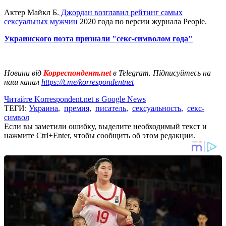
Актер Майкл Б.
Джордан возглавил рейтинг самых
сексуальных мужчин
2020 года по версии журнала People.
Украинского поэта признали "секс-символом года"
Новини від
Корреспондент.net
в Telegram. Підписуйтесь на
наш канал
https://t.me/korrespondentnet
Читайте Korrespondent.net в Google News
ТЕГИ:
Украина
,
премия
,
писатель
,
сексуальность
,
секс-
символ
Если вы заметили ошибку, выделите необходимый текст и
нажмите Ctrl+Enter, чтобы сообщить об этом редакции.