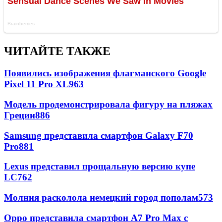
ЧИТАЙТЕ ТАКЖЕ
Появились изображения флагманского Google
Pixel 11 Pro XL
963
Модель продемонстрировала фигуру на пляжах
Греции
886
Samsung представила смартфон Galaxy F70
Pro
881
Lexus представил прощальную версию купе
LC
762
Молния расколола немецкий город пополам
573
Oppo представила смартфон A7 Pro Max с