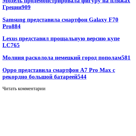
Модель продемонстрировала фигуру на пляжах
Греции
909
Samsung представила смартфон Galaxy F70
Pro
884
Lexus представил прощальную версию купе
LC
765
Молния расколола немецкий город пополам
581
Oppo представила смартфон A7 Pro Max с
рекордно большой батареей
544
Читать комментарии