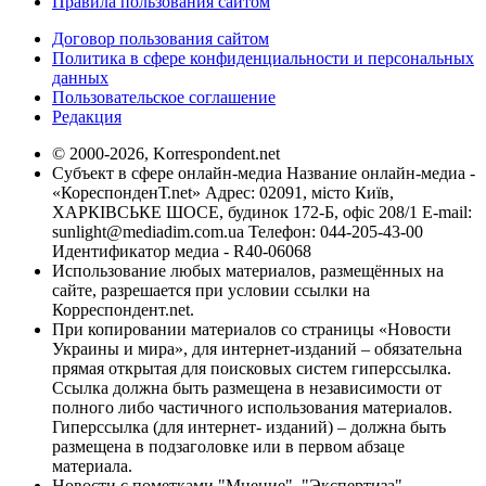
Правила пользования сайтом
Договор пользования сайтом
Политика в сфере конфиденциальности и персональных
данных
Пользовательское соглашение
Редакция
© 2000-2026, Korrespondent.net
Субъект в сфере онлайн-медиа Название онлайн-медиа -
«КореспонденТ.net» Адрес: 02091, місто Київ,
ХАРКІВСЬКЕ ШОСЕ, будинок 172-Б, офіс 208/1 E-mail:
sunlight@mediadim.com.ua
Телефон: 044-205-43-00
Идентификатор медиа - R40-06068
Использование любых материалов, размещённых на
сайте, разрешается при условии ссылки на
Корреспондент.net.
При копировании материалов со страницы «Новости
Украины и мира», для интернет-изданий – обязательна
прямая открытая для поисковых систем гиперссылка.
Ссылка должна быть размещена в независимости от
полного либо частичного использования материалов.
Гиперссылка (для интернет- изданий) – должна быть
размещена в подзаголовке или в первом абзаце
материала.
Новости с пометками "Мнение", "Экспертиза",