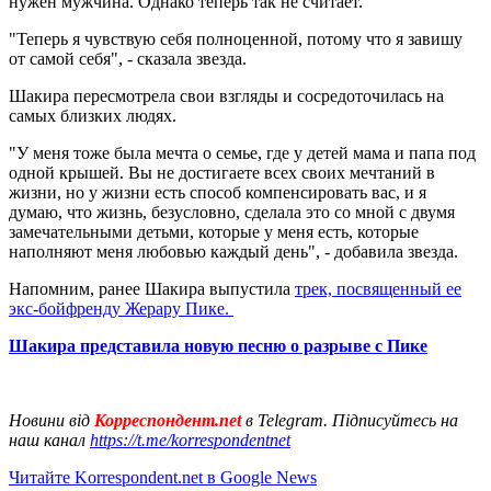
нужен мужчина. Однако теперь так не считает.
"Теперь я чувствую себя полноценной, потому что я завишу
от самой себя", - сказала звезда.
Шакира пересмотрела свои взгляды и сосредоточилась на
самых близких людях.
"У меня тоже была мечта о семье, где у детей мама и папа под
одной крышей. Вы не достигаете всех своих мечтаний в
жизни, но у жизни есть способ компенсировать вас, и я
думаю, что жизнь, безусловно, сделала это со мной с двумя
замечательными детьми, которые у меня есть, которые
наполняют меня любовью каждый день", - добавила звезда.
Напомним, ранее Шакира выпустила
трек, посвященный ее
экс-бойфренду Жерару Пике.
Шакира представила новую песню о разрыве с Пике
Новини від
Корреспондент.net
в Telegram. Підписуйтесь на
наш канал
https://t.me/korrespondentnet
Читайте Korrespondent.net в Google News