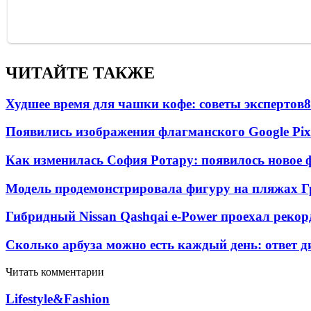
ЧИТАЙТЕ ТАКЖЕ
Худшее время для чашки кофе: советы экспертов
8
Появились изображения флагманского Google Pixe
Как изменилась София Ротару: появилось новое ф
Модель продемонстрировала фигуру на пляжах Г
Гибридный Nissan Qashqai e-Power проехал рекор
Сколько арбуза можно есть каждый день: ответ д
Читать комментарии
Lifestyle&Fashion