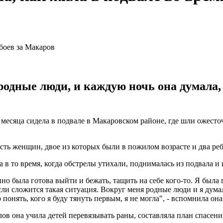
родные люди, и каждую ночь она думала, 
месяца сидела в подвале в Макаровском районе, где шли ожесто
ть женщин, двое из которых были в пожилом возрасте и два реб
 а в то время, когда обстрелы утихали, поднималась из подвала и
янно была готова выйти и бежать, тащить на себе кого-то. Я была
сли сложится такая ситуация. Вокруг меня родные люди и я думал
 понять, кого я буду тянуть первым, я не могла", - вспомнила она
лов она учила детей перевязывать раны, составляла план спасени