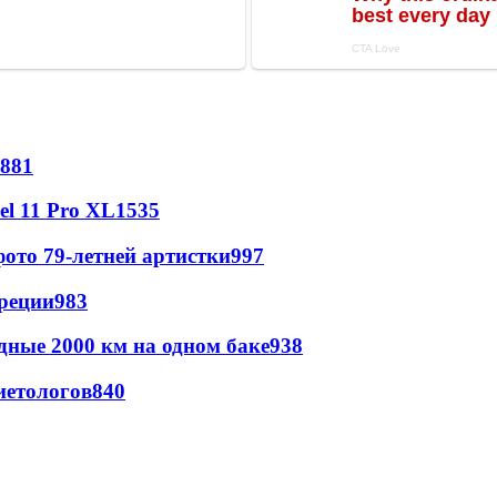
881
l 11 Pro XL
1535
ото 79-летней артистки
997
реции
983
дные 2000 км на одном баке
938
иетологов
840