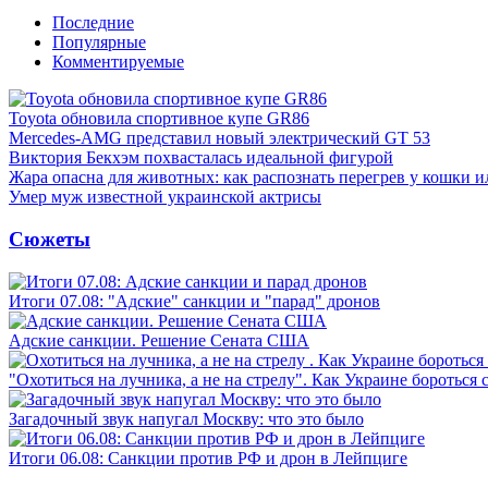
Последние
Популярные
Комментируемые
Toyota обновила спортивное купе GR86
Mercedes-AMG представил новый электрический GT 53
Виктория Бекхэм похвасталась идеальной фигурой
Жара опасна для животных: как распознать перегрев у кошки и
Умер муж известной украинской актрисы
Сюжеты
Итоги 07.08: "Адские" санкции и "парад" дронов
Адские санкции. Решение Сената США
"Охотиться на лучника, а не на стрелу". Как Украине бороться 
Загадочный звук напугал Москву: что это было
Итоги 06.08: Санкции против РФ и дрон в Лейпциге