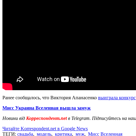
Ранее сообщалось, что Виктория Апанасенко
выиграла конкурс
Мисс Украина Вселенная вышла замуж
Новини від
Корреспондент.net
в Telegram. Підписуйтесь на на
Читайте Korrespondent.net в Google News
ТЕГИ:
свадьба
,
модель
,
критика
,
муж
,
Мисс Вселенная