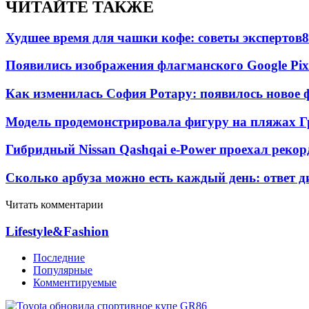
ЧИТАЙТЕ ТАКЖЕ
Худшее время для чашки кофе: советы экспертов
8
Появились изображения флагманского Google Pixe
Как изменилась София Ротару: появилось новое ф
Модель продемонстрировала фигуру на пляжах Г
Гибридный Nissan Qashqai e-Power проехал рекор
Сколько арбуза можно есть каждый день: ответ д
Читать комментарии
Lifestyle&Fashion
Последние
Популярные
Комментируемые