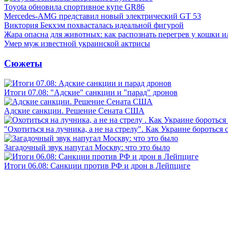
Toyota обновила спортивное купе GR86
Mercedes-AMG представил новый электрический GT 53
Виктория Бекхэм похвасталась идеальной фигурой
Жара опасна для животных: как распознать перегрев у кошки и
Умер муж известной украинской актрисы
Сюжеты
Итоги 07.08: "Адские" санкции и "парад" дронов
Адские санкции. Решение Сената США
"Охотиться на лучника, а не на стрелу". Как Украине бороться 
Загадочный звук напугал Москву: что это было
Итоги 06.08: Санкции против РФ и дрон в Лейпциге