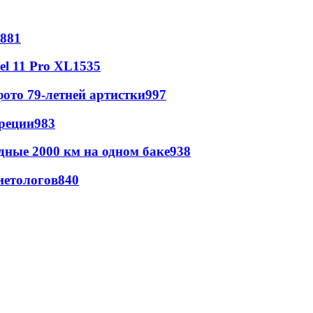
881
l 11 Pro XL
1535
ото 79-летней артистки
997
реции
983
дные 2000 км на одном баке
938
иетологов
840