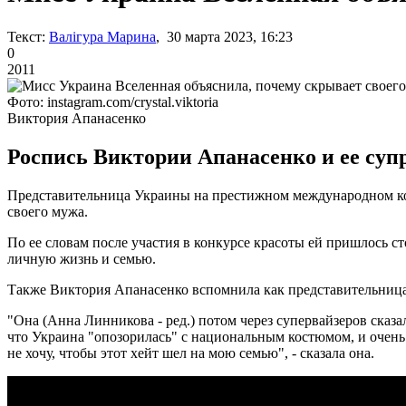
Текст:
Валігура Марина
, 30 марта 2023, 16:23
0
2011
Фото: instagram.com/crystal.viktoria
Виктория Апанасенко
Роспись Виктории Апанасенко и ее супр
Представительница Украины на престижном международном кон
своего мужа.
По ее словам после участия в конкурсе красоты ей пришлось с
личную жизнь и семью.
Также Виктория Апанасенко вспомнила как представительница 
"Она (Анна Линникова - ред.) потом через супервайзеров сказ
что Украина "опозорилась" с национальным костюмом, и очень 
не хочу, чтобы этот хейт шел на мою семью", - сказала она.